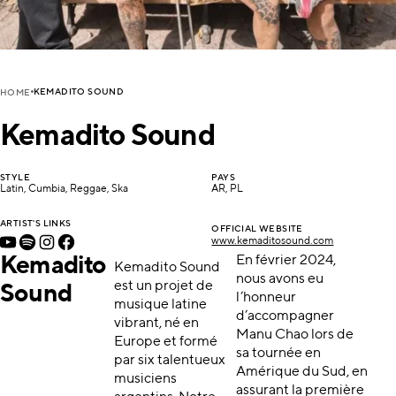
KEMADITO SOUND
HOME
Kemadito Sound
STYLE
PAYS
Latin, Cumbia, Reggae, Ska
AR, PL
ARTIST'S LINKS
OFFICIAL WEBSITE
www.kemaditosound.com
Kemadito
En février 2024,
Kemadito Sound
nous avons eu
est un projet de
Sound
l’honneur
musique latine
d’accompagner
vibrant, né en
Manu Chao lors de
Europe et formé
sa tournée en
par six talentueux
Amérique du Sud, en
musiciens
assurant la première