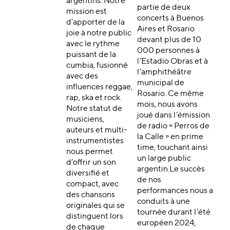
argentins. Notre
partie de deux
mission est
concerts à Buenos
d’apporter de la
Aires et Rosario
joie à notre public
devant plus de 10
avec le rythme
000 personnes à
puissant de la
l’Estadio Obras et à
cumbia, fusionné
l’amphithéâtre
avec des
municipal de
influences reggae,
Rosario. Ce même
rap, ska et rock.
mois, nous avons
Notre statut de
joué dans l’émission
musiciens,
de radio « Perros de
auteurs et multi-
la Calle » en prime
instrumentistes
time, touchant ainsi
nous permet
un large public
d’offrir un son
argentin.Le succès
diversifié et
de nos
compact, avec
performances nous a
des chansons
conduits à une
originales qui se
tournée durant l’été
distinguent lors
européen 2024,
de chaque