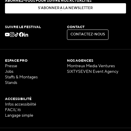
ABONNEZ-VOUS POUR SUIVRE NOS ACTUALITÉS
S
'
A
B
O
N
N
E
R
À
L
A
N
E
W
S
L
E
T
T
E
R
S
'
A
B
O
N
N
E
R
À
L
A
N
E
W
S
L
E
T
T
E
R
SUIVRE LE FESTIVAL
CONTACT
C
O
N
T
A
C
T
E
Z
-
N
O
U
S
C
O
N
T
A
C
T
E
Z
-
N
O
U
S
ESPACE PRO
NOS AGENCES
Presse
Montreux Media Ventures
Jobs
SIXTYSEVEN Event Agency
Staffs & Montages
Stands
ACCESSIBILITÉ
Infos accessibilité
FACIL'iti
Langage simple