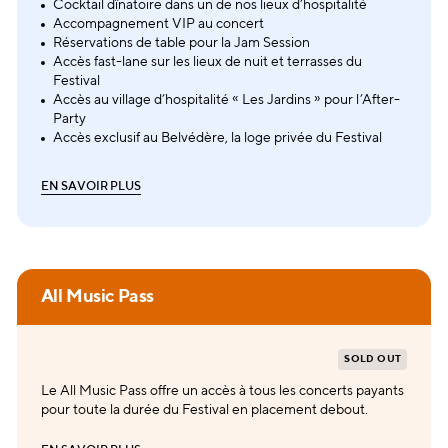
Cocktail dînatoire dans un de nos lieux d’hospitalité
Accompagnement VIP au concert
Réservations de table pour la Jam Session
Accès fast-lane sur les lieux de nuit et terrasses du
Festival
Accès au village d’hospitalité « Les Jardins » pour l’After-
Party
Accès exclusif au Belvédère, la loge privée du Festival
E
N
S
A
V
O
I
R
P
L
U
S
E
N
S
A
V
O
I
R
P
L
U
S
All Music Pass
SOLD OUT
Le All Music Pass offre un accès à tous les concerts payants
pour toute la durée du Festival en placement debout.