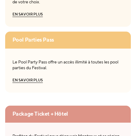
de votre choix.
E
N
S
A
V
O
I
R
P
L
U
S
E
N
S
A
V
O
I
R
P
L
U
S
Pool Parties Pass
Le Pool Party Pass offre un accès illimité à toutes les pool
parties du Festival.
E
N
S
A
V
O
I
R
P
L
U
S
E
N
S
A
V
O
I
R
P
L
U
S
Package Ticket + Hôtel