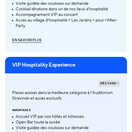
Visite guidée des coulisses sur demande
Cocktail dînatoire dans un de nos lieux d’hospitalité
Accompagnement VIP au concert
Accès au village d’hospitalité « Les Jardins » pour l’After-
Party
E
N
S
A
V
O
I
R
P
L
U
S
E
N
S
A
V
O
I
R
P
L
U
S
VIP Hospitality Experience
DÈS 1’600.-
Places assises dans la meilleure catégorie à l’Auditorium
Stravinski et accès exclusifs
AVANTAGES
Accueil VIP par nos hôtes et hôtesses
Open Bar toute la soirée
Visite guidée des coulisses sur demande