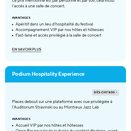
Le prix mentionné est par personne et par soir, cela inclut
l’accès à une salle de concert.
AVANTAGES
Apéritif dans un lieu d’hospitalité du festival
Accompagnement VIP par nos hôtes et hôtesses
Fast-lane et accès privilégié à la salle de concert
E
N
S
A
V
O
I
R
P
L
U
S
E
N
S
A
V
O
I
R
P
L
U
S
Podium Hospitality Experience
DÈS CHF 800.–
Places debout sur une plateforme avec vue privilégiée à
l’Auditorium Stravinski ou au Montreux Jazz Lab
AVANTAGES
Accueil VIP par nos hôtes et hôtesses