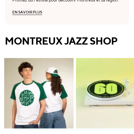
Profitez du Festival pour découvrir Montreux et sa région.
E
N
S
A
V
O
I
R
P
L
U
S
E
N
S
A
V
O
I
R
P
L
U
S
MONTREUX JAZZ SHOP