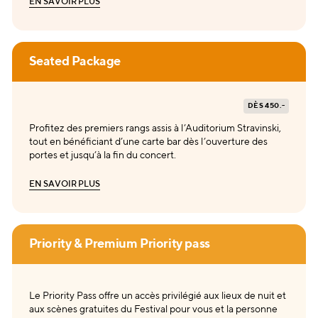
E
N
S
A
V
O
I
R
P
L
U
S
E
N
S
A
V
O
I
R
P
L
U
S
Seated Package
DÈS 450.-
Profitez des premiers rangs assis à l’Auditorium Stravinski,
tout en bénéficiant d’une carte bar dès l’ouverture des
portes et jusqu’à la fin du concert.
E
N
S
A
V
O
I
R
P
L
U
S
E
N
S
A
V
O
I
R
P
L
U
S
Priority & Premium Priority pass
Le Priority Pass offre un accès privilégié aux lieux de nuit et
aux scènes gratuites du Festival pour vous et la personne