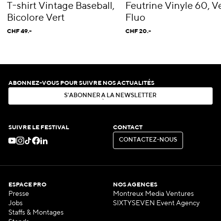
T-shirt Vintage Baseball,
Feutrine Vinyle 60, V
Bicolore Vert
Fluo
CHF 49.-
CHF 20.-
ABONNEZ-VOUS POUR SUIVRE NOS ACTUALITÉS
S
'
A
B
O
N
N
E
R
À
L
A
N
E
W
S
L
E
T
T
E
R
S
'
A
B
O
N
N
E
R
À
L
A
N
E
W
S
L
E
T
T
E
R
SUIVRE LE FESTIVAL
CONTACT
C
O
N
T
A
C
T
E
Z
-
N
O
U
S
C
O
N
T
A
C
T
E
Z
-
N
O
U
S
ESPACE PRO
NOS AGENCES
Presse
Montreux Media Ventures
Jobs
SIXTYSEVEN Event Agency
Staffs & Montages