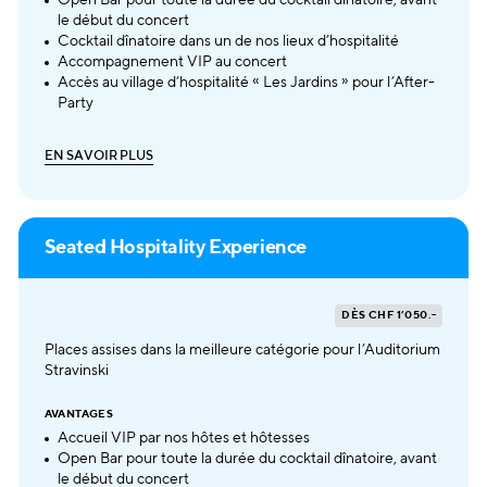
Open Bar pour toute la durée du cocktail dînatoire, avant
le début du concert
Cocktail dînatoire dans un de nos lieux d’hospitalité
Accompagnement VIP au concert
Accès au village d’hospitalité « Les Jardins » pour l’After-
Party
E
N
S
A
V
O
I
R
P
L
U
S
E
N
S
A
V
O
I
R
P
L
U
S
Seated Hospitality Experience
DÈS CHF 1’050.-
Places assises dans la meilleure catégorie pour l’Auditorium
Stravinski
AVANTAGES
Accueil VIP par nos hôtes et hôtesses
Open Bar pour toute la durée du cocktail dînatoire, avant
le début du concert