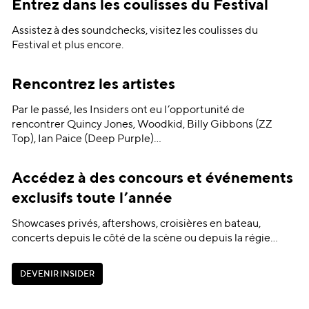
Entrez dans les coulisses du Festival
Assistez à des soundchecks, visitez les coulisses du
Festival et plus encore.
Rencontrez les artistes
Par le passé, les Insiders ont eu l’opportunité de
rencontrer Quincy Jones, Woodkid, Billy Gibbons (ZZ
Top), Ian Paice (Deep Purple)…
Accédez à des concours et événements
exclusifs toute l’année
Showcases privés, aftershows, croisières en bateau,
concerts depuis le côté de la scène ou depuis la régie…
D
E
V
E
N
I
R
I
N
S
I
D
E
R
D
E
V
E
N
I
R
I
N
S
I
D
E
R