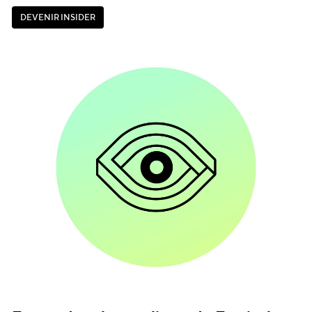
D
E
V
E
N
I
R
I
N
S
I
D
E
R
D
E
V
E
N
I
R
I
N
S
I
D
E
R