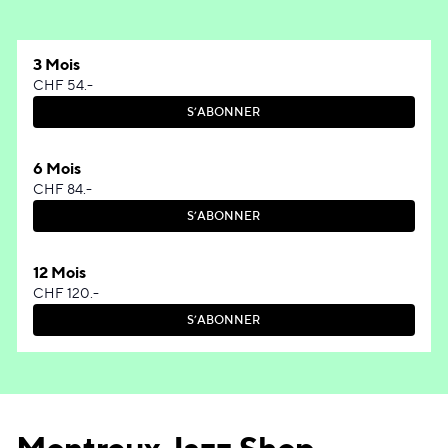
3 Mois
CHF 54.-
S
’
A
B
O
N
N
E
R
S
’
A
B
O
N
N
E
R
6 Mois
CHF 84.-
S
’
A
B
O
N
N
E
R
S
’
A
B
O
N
N
E
R
12 Mois
CHF 120.-
S
’
A
B
O
N
N
E
R
S
’
A
B
O
N
N
E
R