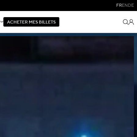
FR
EN
DE
S
A
C
H
E
T
E
R
M
E
S
B
I
L
L
E
T
S
A
C
H
E
T
E
R
M
E
S
B
I
L
L
E
T
S