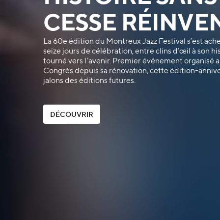
CESSE RÉINVE
La 60e édition du Montreux Jazz Festival s’est ach
seize jours de célébration, entre clins d’œil à son hi
tourné vers l’avenir. Premier événement organisé 
Congrès depuis sa rénovation, cette édition-annive
jalons des éditions futures.
D
É
C
O
U
V
R
I
R
D
É
C
O
U
V
R
I
R