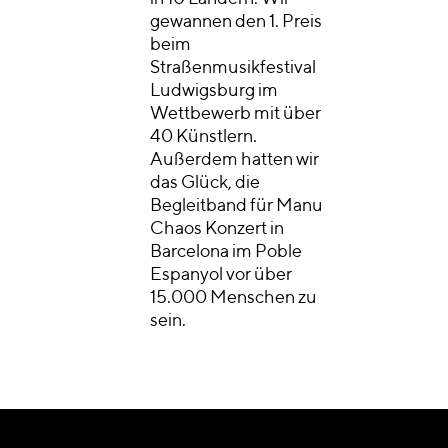
gewannen den 1. Preis
beim
Straßenmusikfestival
Ludwigsburg im
Wettbewerb mit über
40 Künstlern.
Außerdem hatten wir
das Glück, die
Begleitband für Manu
Chaos Konzert in
Barcelona im Poble
Espanyol vor über
15.000 Menschen zu
sein.