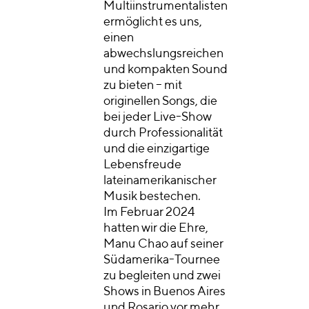
Multiinstrumentalisten
ermöglicht es uns,
einen
abwechslungsreichen
und kompakten Sound
zu bieten – mit
originellen Songs, die
bei jeder Live-Show
durch Professionalität
und die einzigartige
Lebensfreude
lateinamerikanischer
Musik bestechen.
Im Februar 2024
hatten wir die Ehre,
Manu Chao auf seiner
Südamerika-Tournee
zu begleiten und zwei
Shows in Buenos Aires
und Rosario vor mehr