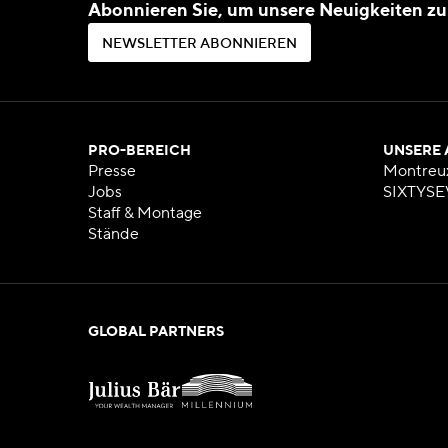
Abonnieren Sie, um unsere Neuigkeiten zu
N
E
W
S
L
E
T
T
E
R
A
B
O
N
N
I
E
R
E
N
N
E
W
S
L
E
T
T
E
R
A
B
O
N
N
I
E
R
E
N
PRO-BEREICH
UNSERE
Presse
Montreu
Jobs
SIXTYSE
Staff & Montage
Stände
GLOBAL PARTNERS