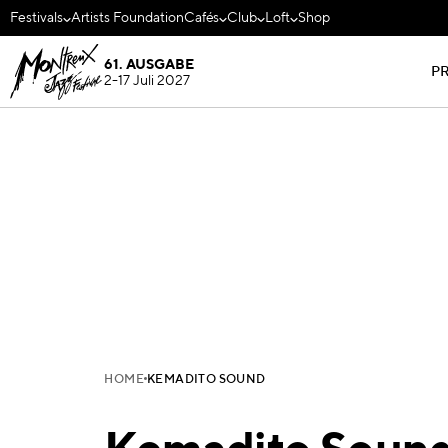
Festivals
Artists Foundation
Cafés
Club
Loft
Shop
61. AUSGABE
P
2-17 Juli 2027
HOME
KEMADITO SOUND