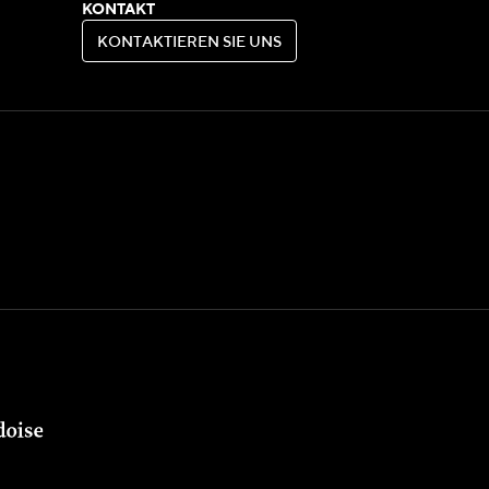
KONTAKT
K
O
N
T
A
K
T
I
E
R
E
N
S
I
E
U
N
S
K
O
N
T
A
K
T
I
E
R
E
N
S
I
E
U
N
S