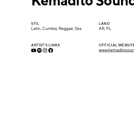
Kemadito Soun
STIL
LAND
Latin, Cumbia, Reggae, Ska
AR, PL
ARTIST'S LINKS
OFFICIAL WEBSIT
www.kemaditosou