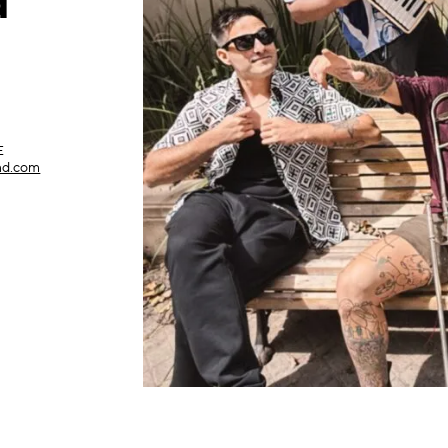
d
E
nd.com