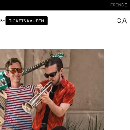
FR
EN
DE
NS
T
I
C
K
E
T
S
K
A
U
F
E
N
T
I
C
K
E
T
S
K
A
U
F
E
N