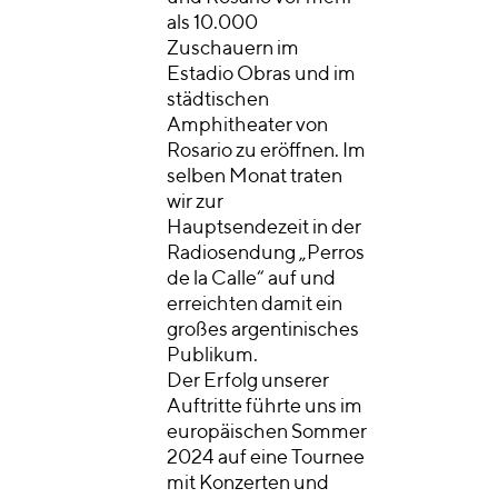
als 10.000
Zuschauern im
Estadio Obras und im
städtischen
Amphitheater von
Rosario zu eröffnen. Im
selben Monat traten
wir zur
Hauptsendezeit in der
Radiosendung „Perros
de la Calle“ auf und
erreichten damit ein
großes argentinisches
Publikum.
Der Erfolg unserer
Auftritte führte uns im
europäischen Sommer
2024 auf eine Tournee
mit Konzerten und