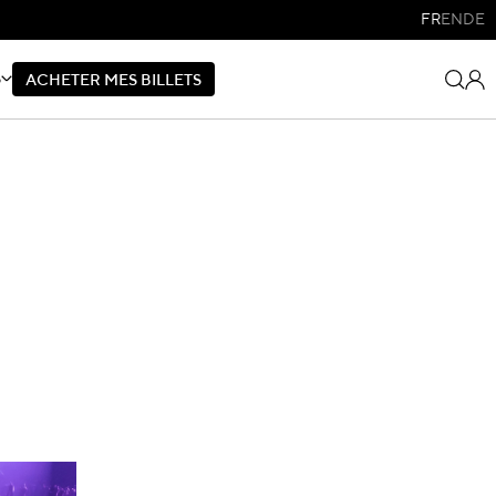
FR
EN
DE
S
A
C
H
E
T
E
R
M
E
S
B
I
L
L
E
T
S
A
C
H
E
T
E
R
M
E
S
B
I
L
L
E
T
S