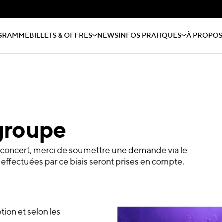
GRAMME
BILLETS & OFFRES
NEWS
INFOS PRATIQUES
À PROPO
groupe
 concert, merci de soumettre une demande via le
ffectuées par ce biais seront prises en compte.
ion et selon les