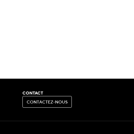
CONTACT
C
O
N
T
A
C
T
E
Z
-
N
O
U
S
C
O
N
T
A
C
T
E
Z
-
N
O
U
S