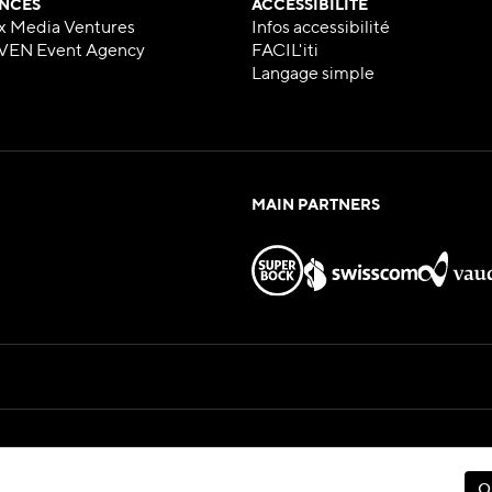
NCES
ACCESSIBILITÉ
x Media Ventures
Infos accessibilité
VEN Event Agency
FACIL'iti
Langage simple
MAIN PARTNERS
Hosted by
eux — All Rights Reserved
O