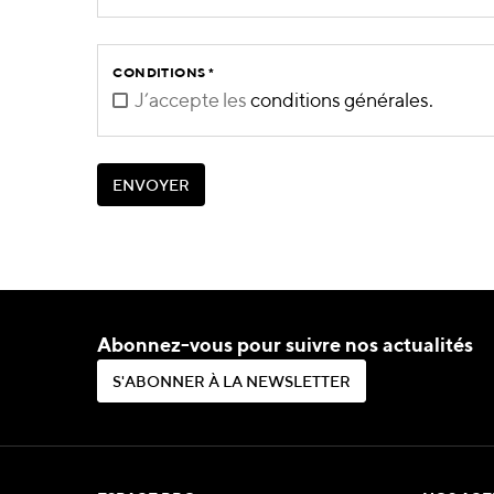
CONDITIONS
*
J’accepte les
conditions générales.
E
N
V
O
Y
E
R
E
N
V
O
Y
E
R
Abonnez-vous pour suivre nos actualités
S
'
A
B
O
N
N
E
R
À
L
A
N
E
W
S
L
E
T
T
E
R
S
'
A
B
O
N
N
E
R
À
L
A
N
E
W
S
L
E
T
T
E
R