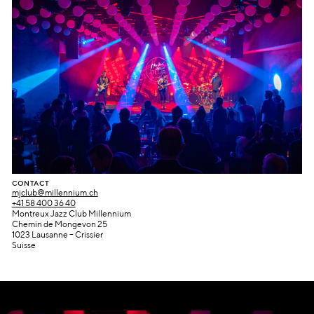
CONTACT
mjclub@millennium.ch
+41 58 400 36 40
Montreux Jazz Club Millennium
Chemin de Mongevon 25
1023 Lausanne – Crissier
Suisse