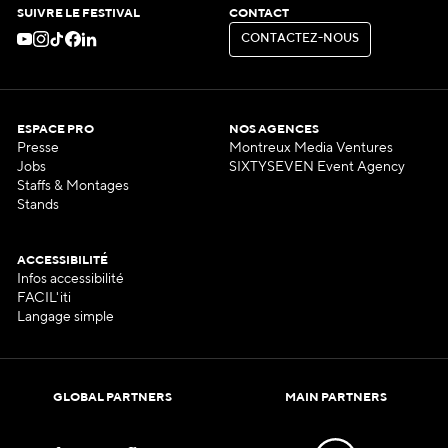
SUIVRE LE FESTIVAL
CONTACT
C
O
N
T
A
C
T
E
Z
-
N
O
U
S
C
O
N
T
A
C
T
E
Z
-
N
O
U
S
ESPACE PRO
NOS AGENCES
Presse
Montreux Media Ventures
Jobs
SIXTYSEVEN Event Agency
Staffs & Montages
Stands
ACCESSIBILITÉ
Infos accessibilité
FACIL'iti
Langage simple
GLOBAL PARTNERS
MAIN PARTNERS