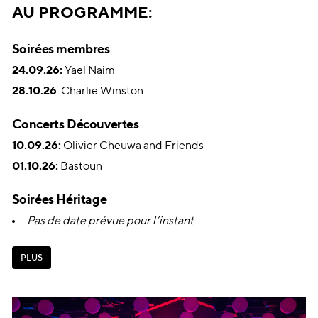
AU PROGRAMME:
Soirées membres
24.09.26:
Yael Naim
28.10.26
: Charlie Winston
Concerts Découvertes
10.09.26:
Olivier Cheuwa and Friends
01.10.26:
Bastoun
Soirées Héritage
Pas de date prévue pour l’instant
P
L
U
S
P
L
U
S