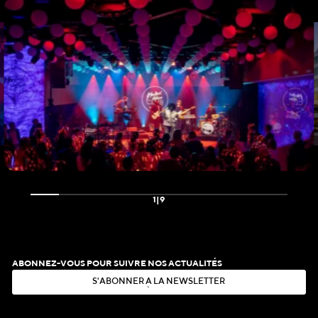
1
|
9
ABONNEZ-VOUS POUR SUIVRE NOS ACTUALITÉS
S
'
A
B
O
N
N
E
R
À
L
A
N
E
W
S
L
E
T
T
E
R
S
'
A
B
O
N
N
E
R
À
L
A
N
E
W
S
L
E
T
T
E
R