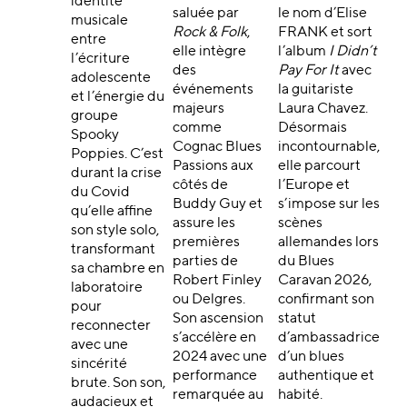
identité
saluée par
le nom d’Elise
musicale
Rock & Folk
,
FRANK et sort
entre
elle intègre
l’album
I Didn’t
l’écriture
des
Pay For It
avec
adolescente
événements
la guitariste
et l’énergie du
majeurs
Laura Chavez.
groupe
comme
Désormais
Spooky
Cognac Blues
incontournable,
Poppies. C’est
Passions aux
elle parcourt
durant la crise
côtés de
l’Europe et
du Covid
Buddy Guy et
s’impose sur les
qu’elle affine
assure les
scènes
son style solo,
premières
allemandes lors
transformant
parties de
du Blues
sa chambre en
Robert Finley
Caravan 2026,
laboratoire
ou Delgres.
confirmant son
pour
Son ascension
statut
reconnecter
s’accélère en
d’ambassadrice
avec une
2024 avec une
d’un blues
sincérité
performance
authentique et
brute. Son son,
remarquée au
habité.
audacieux et