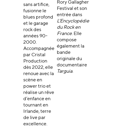
Rory Gallagher
sans artifice,
Festival et son
fusionne le
entrée dans
blues profond
L’Encyclopédie
et le garage
du Rock en
rock des
France
. Elle
années 90-
compose
2000.
également la
Accompagnée
bande
par Cristal
originale du
Production
documentaire
dès 2022, elle
Targuia
.
renoue avec la
scène en
power trio et
réalise un rêve
d’enfance en
tournant en
Irlande, terre
de live par
excellence.