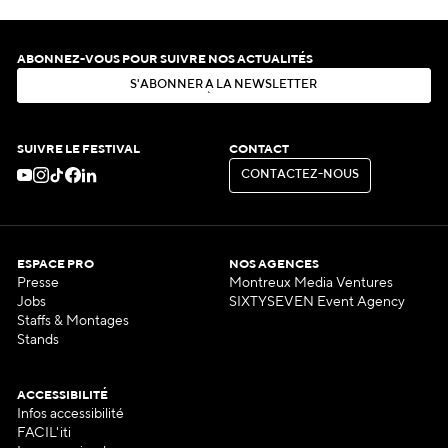
ABONNEZ-VOUS POUR SUIVRE NOS ACTUALITÉS
S
'
A
B
O
N
N
E
R
À
L
A
N
E
W
S
L
E
T
T
E
R
S
'
A
B
O
N
N
E
R
À
L
A
N
E
W
S
L
E
T
T
E
R
SUIVRE LE FESTIVAL
CONTACT
C
O
N
T
A
C
T
E
Z
-
N
O
U
S
C
O
N
T
A
C
T
E
Z
-
N
O
U
S
ESPACE PRO
NOS AGENCES
Presse
Montreux Media Ventures
Jobs
SIXTYSEVEN Event Agency
Staffs & Montages
Stands
ACCESSIBILITÉ
Infos accessibilité
FACIL'iti