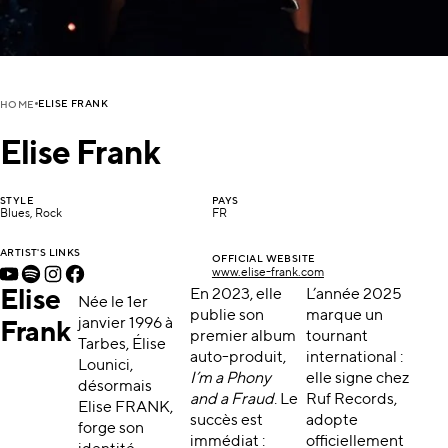
ELISE FRANK
HOME
Elise Frank
STYLE
PAYS
Blues, Rock
FR
ARTIST'S LINKS
OFFICIAL WEBSITE
www.elise-frank.com
Elise
En 2023, elle
L’année 2025
Née le 1er
publie son
marque un
janvier 1996 à
Frank
premier album
tournant
Tarbes, Élise
auto-produit,
international :
Lounici,
I’m a Phony
elle signe chez
désormais
and a Fraud
. Le
Ruf Records,
Elise FRANK,
succès est
adopte
forge son
immédiat :
officiellement