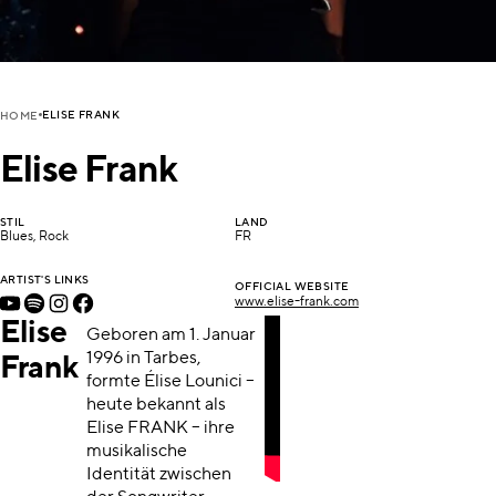
ELISE FRANK
HOME
Elise Frank
STIL
LAND
Blues, Rock
FR
ARTIST'S LINKS
OFFICIAL WEBSITE
www.elise-frank.com
Elise
Geboren am 1. Januar
1996 in Tarbes,
Frank
formte Élise Lounici –
heute bekannt als
Elise FRANK – ihre
musikalische
Identität zwischen