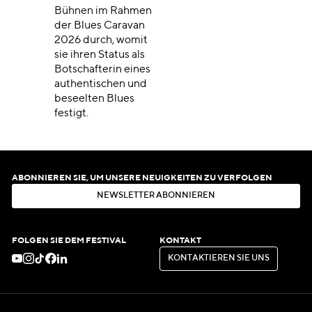
Bühnen im Rahmen
der Blues Caravan
2026 durch, womit
sie ihren Status als
Botschafterin eines
authentischen und
beseelten Blues
festigt.
ABONNIEREN SIE, UM UNSERE NEUIGKEITEN ZU VERFOLGEN
N
E
W
S
L
E
T
T
E
R
A
B
O
N
N
I
E
R
E
N
N
E
W
S
L
E
T
T
E
R
A
B
O
N
N
I
E
R
E
N
FOLGEN SIE DEM FESTIVAL
KONTAKT
K
O
N
T
A
K
T
I
E
R
E
N
S
I
E
U
N
S
K
O
N
T
A
K
T
I
E
R
E
N
S
I
E
U
N
S