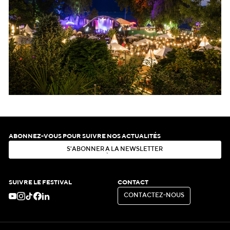
ABONNEZ-VOUS POUR SUIVRE NOS ACTUALITÉS
S
'
A
B
O
N
N
E
R
À
L
A
N
E
W
S
L
E
T
T
E
R
S
'
A
B
O
N
N
E
R
À
L
A
N
E
W
S
L
E
T
T
E
R
SUIVRE LE FESTIVAL
CONTACT
C
O
N
T
A
C
T
E
Z
-
N
O
U
S
C
O
N
T
A
C
T
E
Z
-
N
O
U
S