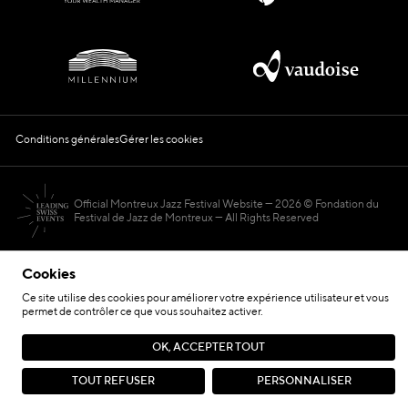
Conditions générales
Gérer les cookies
Official Montreux Jazz Festival Website
2026 © Fondation du
Festival de Jazz de Montreux — All Rights Reserved
Cookies
Ce site utilise des cookies pour améliorer votre expérience utilisateur et vous
permet de contrôler ce que vous souhaitez activer.
Hosted by
OK, ACCEPTER TOUT
Site réalisé par
TOUT REFUSER
PERSONNALISER