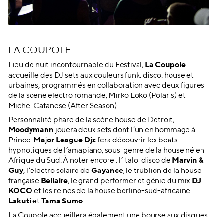
LA COUPOLE
Lieu de nuit incontournable du Festival,
La Coupole
accueille des DJ sets aux couleurs funk, disco, house et
urbaines, programmés en collaboration avec deux figures
de la scène electro romande, Mirko Loko (Polaris) et
Michel Catanese (After Season).
Personnalité phare de la scène house de Detroit,
Moodymann
jouera deux sets dont l’un en hommage à
Prince.
Major League Djz
fera découvrir les beats
hypnotiques de l’amapiano, sous-genre de la house né en
Afrique du Sud. À noter encore : l’italo-disco de
Marvin &
Guy
, l’electro solaire de
Gayance
, le trublion de la house
française
Bellaire
, le grand performer et génie du mix
DJ
KOCO
et les reines de la house berlino-sud-africaine
Lakuti
et
Tama Sumo
.
La Coupole accueillera également une bourse aux disques