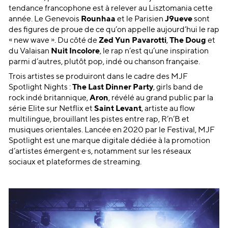
tendance francophone est à relever au Lisztomania cette
année. Le Genevois
Rounhaa
et le Parisien
J9ueve
sont
des figures de proue de ce qu’on appelle aujourd’hui le rap
« new wave ». Du côté de
Zed Yun Pavarotti
,
The Doug
et
du Valaisan
Nuit Incolore
, le rap n’est qu’une inspiration
parmi d’autres, plutôt pop, indé ou chanson française.
Trois artistes se produiront dans le cadre des MJF
Spotlight Nights :
The Last Dinner Party
, girls band de
rock indé britannique,
Aron
, révélé au grand public par la
série Elite sur Netflix et
Saint Levant
, artiste au flow
multilingue, brouillant les pistes entre rap, R’n’B et
musiques orientales. Lancée en 2020 par le Festival, MJF
Spotlight est une marque digitale dédiée à la promotion
d’artistes émergent·e·s, notamment sur les réseaux
sociaux et plateformes de streaming.