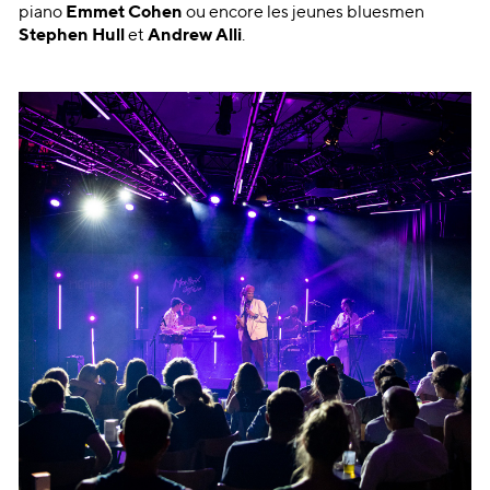
piano
Emmet Cohen
ou encore les jeunes bluesmen
Stephen Hull
et
Andrew Alli
.