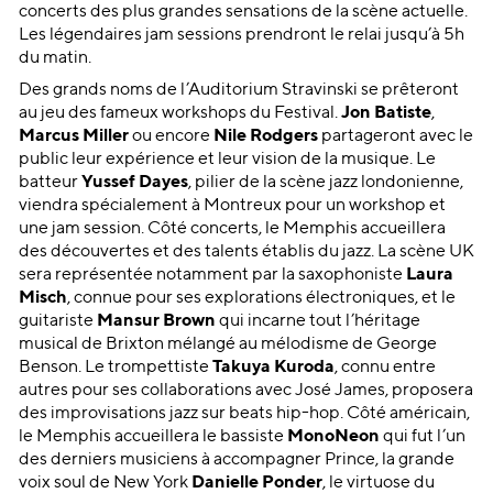
concerts des plus grandes sensations de la scène actuelle.
Les légendaires jam sessions prendront le relai jusqu’à 5h
du matin.
Des grands noms de l’Auditorium Stravinski se prêteront
au jeu des fameux workshops du Festival.
Jon Batiste
,
Marcus Miller
ou encore
Nile Rodgers
partageront avec le
public leur expérience et leur vision de la musique. Le
batteur
Yussef Dayes
, pilier de la scène jazz londonienne,
viendra spécialement à Montreux pour un workshop et
une jam session. Côté concerts, le Memphis accueillera
des découvertes et des talents établis du jazz. La scène UK
sera représentée notamment par la saxophoniste
Laura
Misch
, connue pour ses explorations électroniques, et le
guitariste
Mansur Brown
qui incarne tout l’héritage
musical de Brixton mélangé au mélodisme de George
Benson. Le trompettiste
Takuya Kuroda
, connu entre
autres pour ses collaborations avec José James, proposera
des improvisations jazz sur beats hip-hop. Côté américain,
le Memphis accueillera le bassiste
MonoNeon
qui fut l’un
des derniers musiciens à accompagner Prince, la grande
voix soul de New York
Danielle Ponder
, le virtuose du