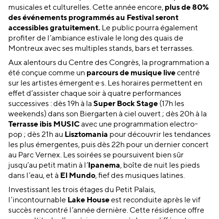
musicales et culturelles. Cette année encore,
plus de 80%
des événements programmés au Festival seront
accessibles gratuitement.
Le public pourra également
profiter de l’ambiance estivale le long des quais de
Montreux avec ses multiples stands, bars et terrasses.
Aux alentours du Centre des Congrès, la programmation a
été conçue comme un
parcours de musique live
centré
sur les artistes émergent·e·s. Les horaires permettent en
effet d’assister chaque soir à quatre performances
successives : dès 19h à la
Super Bock Stage
(17h les
weekends) dans son Biergarten à ciel ouvert ; dès 20h à la
Terrasse ibis MUSIC
avec une programmation electro-
pop ; dès 21h au
Lisztomania
pour découvrir les tendances
les plus émergentes, puis dès 22h pour un dernier concert
au Parc Vernex. Les soirées se poursuivent bien sûr
jusqu’au petit matin à l’
Ipanema
, boîte de nuit les pieds
dans l’eau, et à
El Mundo
, fief des musiques latines.
Investissant les trois étages du Petit Palais,
l’incontournable
Lake House
est reconduite après le vif
succès rencontré l’année dernière. Cette résidence offre