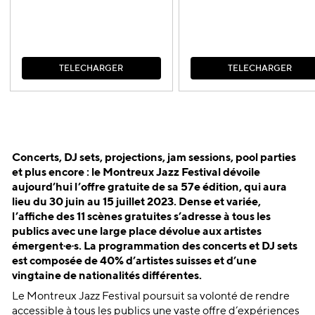
T
É
L
É
C
H
A
R
G
E
R
T
É
L
É
C
H
A
R
G
E
R
T
É
L
É
C
H
A
R
G
E
R
T
É
L
É
C
H
A
R
G
E
R
Concerts, DJ sets, projections, jam sessions, pool parties
et plus encore : le Montreux Jazz Festival dévoile
aujourd’hui l’offre gratuite de sa 57e édition, qui aura
lieu du 30 juin au 15 juillet 2023. Dense et variée,
l’affiche des 11 scènes gratuites s’adresse à tous les
publics avec une large place dévolue aux artistes
émergent·e·s. La programmation des concerts et DJ sets
est composée de 40% d’artistes suisses et d’une
vingtaine de nationalités différentes.
Le Montreux Jazz Festival poursuit sa volonté de rendre
accessible à tous les publics une vaste offre d’expériences