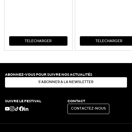
T
É
L
É
C
H
A
R
G
E
R
T
É
L
É
C
H
A
R
G
E
R
T
É
L
É
C
H
A
R
G
E
R
T
É
L
É
C
H
A
R
G
E
R
ABONNEZ-VOUS POUR SUIVRE NOS ACTUALITÉS
S
'
A
B
O
N
N
E
R
À
L
A
N
E
W
S
L
E
T
T
E
R
S
'
A
B
O
N
N
E
R
À
L
A
N
E
W
S
L
E
T
T
E
R
SUIVRE LE FESTIVAL
CONTACT
C
O
N
T
A
C
T
E
Z
-
N
O
U
S
C
O
N
T
A
C
T
E
Z
-
N
O
U
S