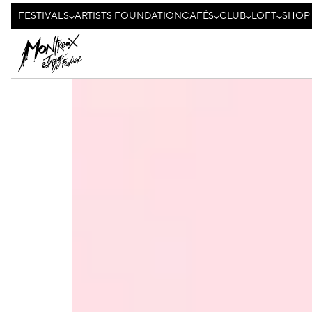
FESTIVALS
ARTISTS FOUNDATION
CAFÉS
CLUB
LOFT
SHOP
61E EDITION
2-17 JUILLET 2027