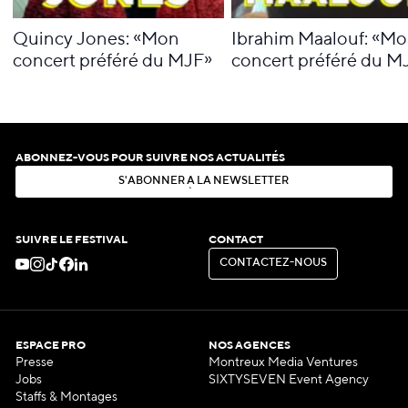
Quincy Jones: «Mon
Ibrahim Maalouf: «M
concert préféré du MJF»
concert préféré du M
ABONNEZ-VOUS POUR SUIVRE NOS ACTUALITÉS
S
'
A
B
O
N
N
E
R
À
L
A
N
E
W
S
L
E
T
T
E
R
S
'
A
B
O
N
N
E
R
À
L
A
N
E
W
S
L
E
T
T
E
R
SUIVRE LE FESTIVAL
CONTACT
C
O
N
T
A
C
T
E
Z
-
N
O
U
S
C
O
N
T
A
C
T
E
Z
-
N
O
U
S
ESPACE PRO
NOS AGENCES
Presse
Montreux Media Ventures
Jobs
SIXTYSEVEN Event Agency
Staffs & Montages