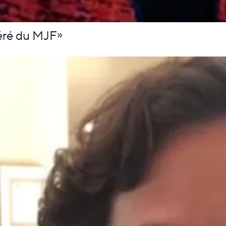
éré du MJF»