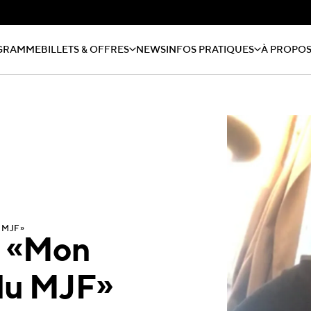
GRAMME
BILLETS & OFFRES
NEWS
INFOS PRATIQUES
À PROPO
 MJF»
: «Mon
 du MJF»