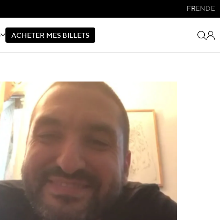
FR
EN
DE
S
A
C
H
E
T
E
R
M
E
S
B
I
L
L
E
T
S
A
C
H
E
T
E
R
M
E
S
B
I
L
L
E
T
S