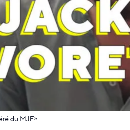
féré du MJF»