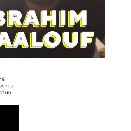
r à
roches
 et un