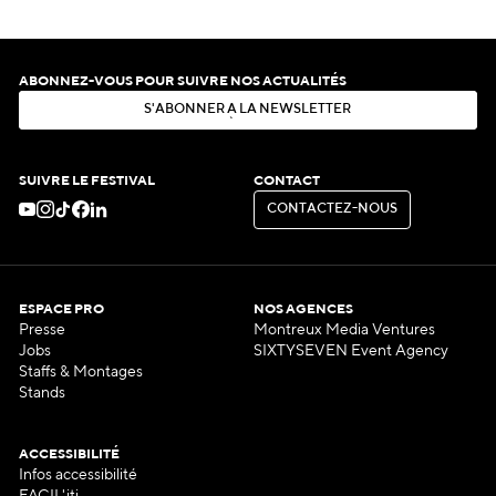
ABONNEZ-VOUS POUR SUIVRE NOS ACTUALITÉS
S
'
A
B
O
N
N
E
R
À
L
A
N
E
W
S
L
E
T
T
E
R
S
'
A
B
O
N
N
E
R
À
L
A
N
E
W
S
L
E
T
T
E
R
SUIVRE LE FESTIVAL
CONTACT
C
O
N
T
A
C
T
E
Z
-
N
O
U
S
C
O
N
T
A
C
T
E
Z
-
N
O
U
S
ESPACE PRO
NOS AGENCES
Presse
Montreux Media Ventures
Jobs
SIXTYSEVEN Event Agency
Staffs & Montages
Stands
ACCESSIBILITÉ
Infos accessibilité
FACIL'iti