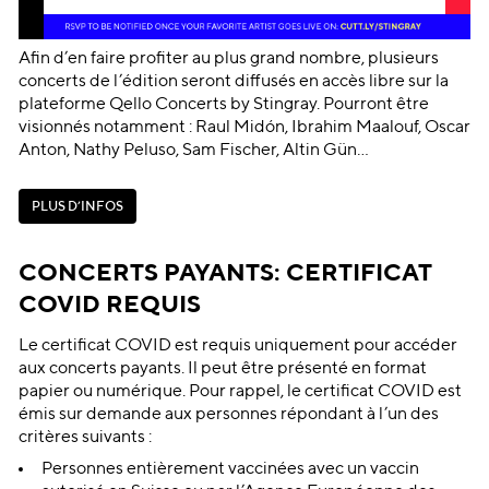
Afin d’en faire profiter au plus grand nombre, plusieurs
concerts de l’édition seront diffusés en accès libre sur la
plateforme Qello Concerts by Stingray. Pourront être
visionnés notamment : Raul Midón, Ibrahim Maalouf, Oscar
Anton, Nathy Peluso, Sam Fischer, Altin Gün…
P
L
U
S
D
’
I
N
F
O
S
P
L
U
S
D
’
I
N
F
O
S
CONCERTS PAYANTS: CERTIFICAT
COVID REQUIS
Le certificat COVID est requis uniquement pour accéder
aux concerts payants. Il peut être présenté en format
papier ou numérique. Pour rappel, le certificat COVID est
émis sur demande aux personnes répondant à l’un des
critères suivants :
Personnes entièrement vaccinées avec un vaccin