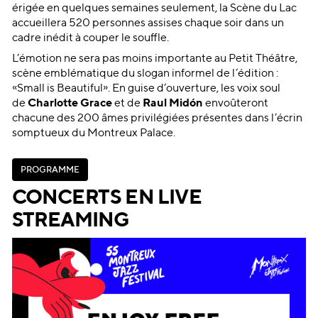
érigée en quelques semaines seulement, la Scène du Lac
accueillera 520 personnes assises chaque soir dans un
cadre inédit à couper le souffle.
L’émotion ne sera pas moins importante au Petit Théâtre,
scène emblématique du slogan informel de l’édition :
«Small is Beautiful». En guise d’ouverture, les voix soul
de
Charlotte Grace
et de
Raul Midón
envoûteront
chacune des 200 âmes privilégiées présentes dans l’écrin
somptueux du Montreux Palace.
P
R
O
G
R
A
M
M
E
P
R
O
G
R
A
M
M
E
CONCERTS EN LIVE
STREAMING