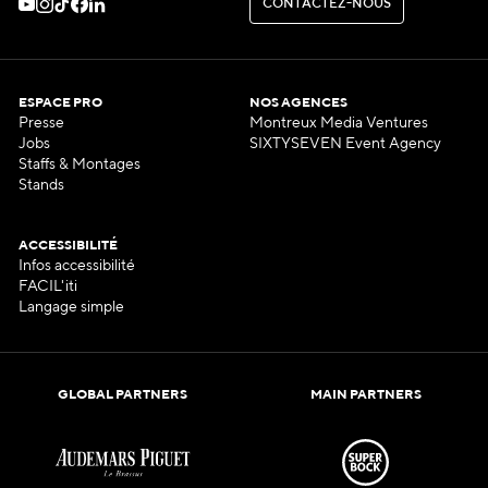
C
O
N
T
A
C
T
E
Z
-
N
O
U
S
C
O
N
T
A
C
T
E
Z
-
N
O
U
S
ESPACE PRO
NOS AGENCES
Presse
Montreux Media Ventures
Jobs
SIXTYSEVEN Event Agency
Staffs & Montages
Stands
ACCESSIBILITÉ
Infos accessibilité
FACIL'iti
Langage simple
GLOBAL PARTNERS
MAIN PARTNERS