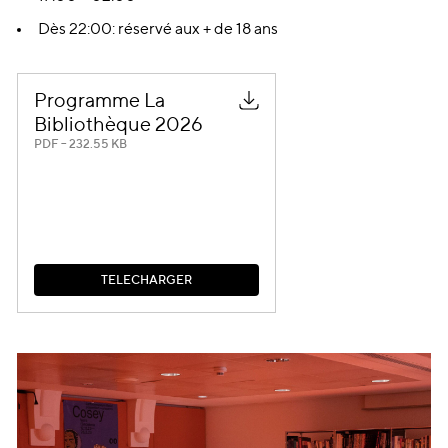
Dès 22:00: réservé aux + de 18 ans
Programme La
Bibliothèque 2026
PDF – 232.55 KB
T
É
L
É
C
H
A
R
G
E
R
T
É
L
É
C
H
A
R
G
E
R