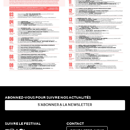
ABONNEZ-VOUS POUR SUIVRE NOS ACTUALITÉS
S
'
A
B
O
N
N
E
R
À
L
A
N
E
W
S
L
E
T
T
E
R
S
'
A
B
O
N
N
E
R
À
L
A
N
E
W
S
L
E
T
T
E
R
SUIVRE LE FESTIVAL
CONTACT