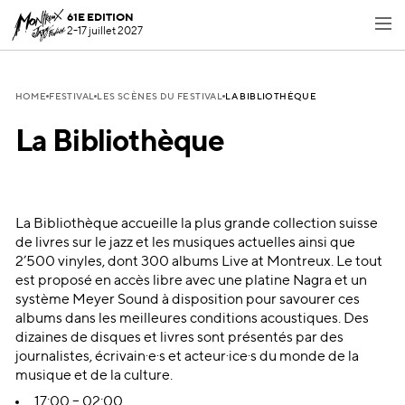
61E EDITION
2-17 juillet 2027
LA BIBLIOTHÈQUE
HOME
FESTIVAL
LES SCÈNES DU FESTIVAL
La Bibliothèque
La Bibliothèque accueille la plus grande collection suisse
de livres sur le jazz et les musiques actuelles ainsi que
2’500 vinyles, dont 300 albums Live at Montreux. Le tout
est proposé en accès libre avec une platine Nagra et un
système Meyer Sound à disposition pour savourer ces
albums dans les meilleures conditions acoustiques. Des
dizaines de disques et livres sont présentés par des
journalistes, écrivain·e·s et acteur·ice·s du monde de la
musique et de la culture.
17:00 – 02:00