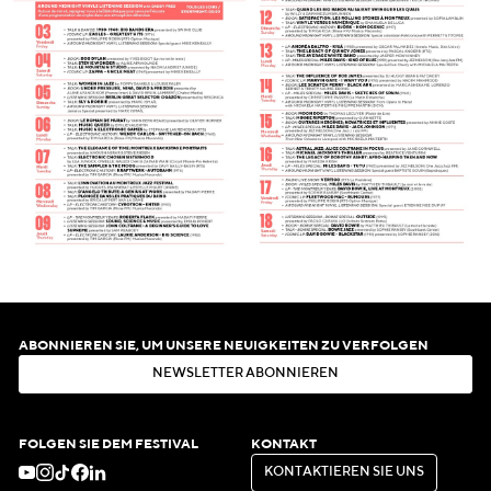
ABONNIEREN SIE, UM UNSERE NEUIGKEITEN ZU VERFOLGEN
N
E
W
S
L
E
T
T
E
R
A
B
O
N
N
I
E
R
E
N
N
E
W
S
L
E
T
T
E
R
A
B
O
N
N
I
E
R
E
N
FOLGEN SIE DEM FESTIVAL
KONTAKT
K
O
N
T
A
K
T
I
E
R
E
N
S
I
E
U
N
S
K
O
N
T
A
K
T
I
E
R
E
N
S
I
E
U
N
S