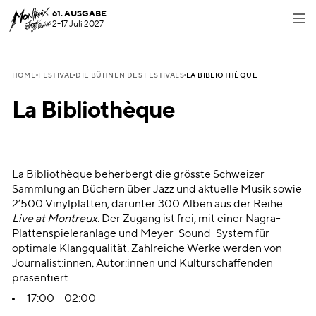
61. AUSGABE
2-17 Juli 2027
LA BIBLIOTHÈQUE
HOME
FESTIVAL
DIE BÜHNEN DES FESTIVALS
La Bibliothèque
La Bibliothèque beherbergt die grösste Schweizer
Sammlung an Büchern über Jazz und aktuelle Musik sowie
2’500 Vinylplatten, darunter 300 Alben aus der Reihe
Live at Montreux
. Der Zugang ist frei, mit einer Nagra-
Plattenspieleranlage und Meyer-Sound-System für
optimale Klangqualität. Zahlreiche Werke werden von
Journalist:innen, Autor:innen und Kulturschaffenden
präsentiert.
17:00 – 02:00