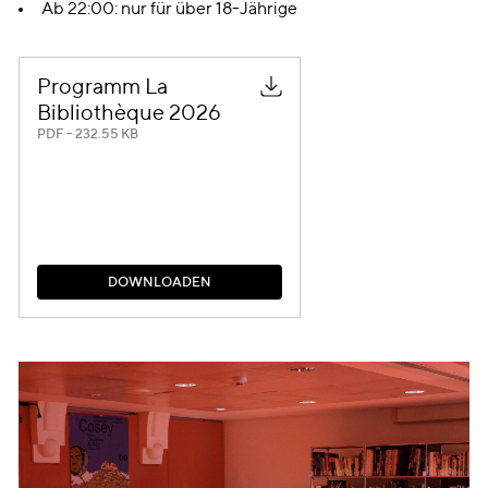
Ab 22:00: nur für über 18-Jährige
Programm La
Bibliothèque 2026
PDF – 232.55 KB
D
O
W
N
L
O
A
D
E
N
D
O
W
N
L
O
A
D
E
N