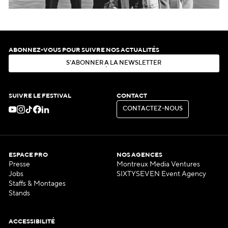
ABONNEZ-VOUS POUR SUIVRE NOS ACTUALITÉS
S
'
A
B
O
N
N
E
R
À
L
A
N
E
W
S
L
E
T
T
E
R
S
'
A
B
O
N
N
E
R
À
L
A
N
E
W
S
L
E
T
T
E
R
SUIVRE LE FESTIVAL
CONTACT
C
O
N
T
A
C
T
E
Z
-
N
O
U
S
C
O
N
T
A
C
T
E
Z
-
N
O
U
S
ESPACE PRO
NOS AGENCES
Presse
Montreux Media Ventures
Jobs
SIXTYSEVEN Event Agency
Staffs & Montages
Stands
ACCESSIBILITÉ