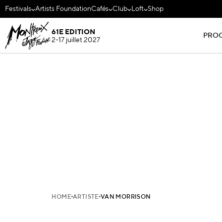
Festivals
Artists Foundation
Cafés
Club
Loft
Shop
61E EDITION
PRO
2-17 juillet 2027
HOME
ARTISTE
VAN MORRISON