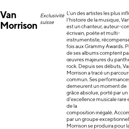
Van
L’un des artistes les plus in
Exclusivité
l’histoire de la musique, Va
suisse
Morrison
est un chanteur, auteur-co
écrivain, poète et multi-
instrumentiste, récompensé
fois aux Grammy Awards. P
de ses albums comptent par
œuvres majeures du panth
rock. Depuis ses débuts, Va
Morrison a tracé un parcour
commun. Ses performance
demeurent un moment de
grâce absolue, porté par un
d’excellence musicale rare e
de la
composition inégalé. Acc
par un groupe exceptionnel
Morrison se produira pour la