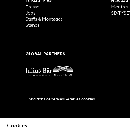
ESPACE PRO
NOS AGE
Presse
Montreu
Jobs
SIXTYSE
Staffs & Montages
Stands
GLOBAL PARTNERS
Conditions générales
Gérer les cookies
Official Montreux Jazz Festival Website
Cookies
2026 © Fondation du Festival de Jazz de Montr