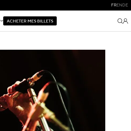
FR
EN
DE
S
A
C
H
E
T
E
R
M
E
S
B
I
L
L
E
T
S
A
C
H
E
T
E
R
M
E
S
B
I
L
L
E
T
S