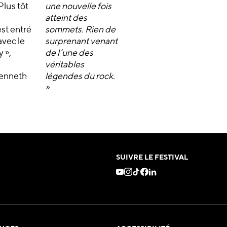
lus tôt
une nouvelle fois
atteint des
st entré
sommets. Rien de
avec le
surprenant venant
 »,
de l’une des
véritables
Kenneth
légendes du rock.
»
SUIVRE LE FESTIVAL