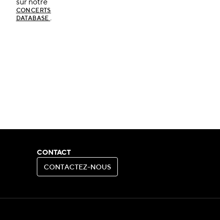
sur notre
CONCERTS
.
DATABASE
CONTACT
C
O
N
T
A
C
T
E
Z
-
N
O
U
S
C
O
N
T
A
C
T
E
Z
-
N
O
U
S