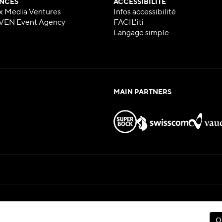
NCES
ACCESSIBILITÉ
x Media Ventures
Infos accessibilité
VEN Event Agency
FACIL'iti
Langage simple
MAIN PARTNERS
Hosted by
eux — All Rights Reserved
O