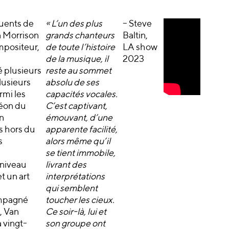
fluents de
« L’un des plus
– Steve
n Morrison
grands chanteurs
Baltin,
mpositeur,
de toute l’histoire
LA show
de la musique, il
2023
 plusieurs
reste au sommet
lusieurs
absolu de ses
mi les
capacités vocales.
éon du
C’est captivant,
n
émouvant, d’une
s hors du
apparente facilité,
s
alors même qu’il
se tient immobile,
 niveau
livrant des
t un art
interprétations
qui semblent
ompagné
toucher les cieux.
, Van
Ce soir-là, lui et
 vingt-
son groupe ont