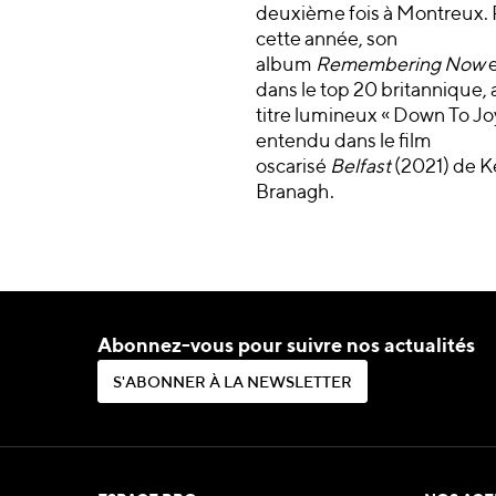
deuxième fois à Montreux. P
cette année, son
album
Remembering
Now
e
dans le top 20 britannique, 
titre lumineux « Down To Joy
entendu dans le film
oscarisé
Belfast
(2021) de 
Branagh.
Abonnez-vous pour suivre nos actualités
S
'
A
B
O
N
N
E
R
À
L
A
N
E
W
S
L
E
T
T
E
R
S
'
A
B
O
N
N
E
R
À
L
A
N
E
W
S
L
E
T
T
E
R