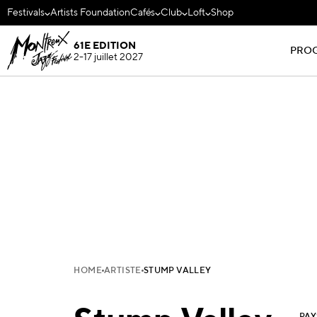
Festivals
Artists Foundation
Cafés
Club
Loft
Shop
61E EDITION
PRO
2-17 juillet 2027
HOME
ARTISTE
STUMP VALLEY