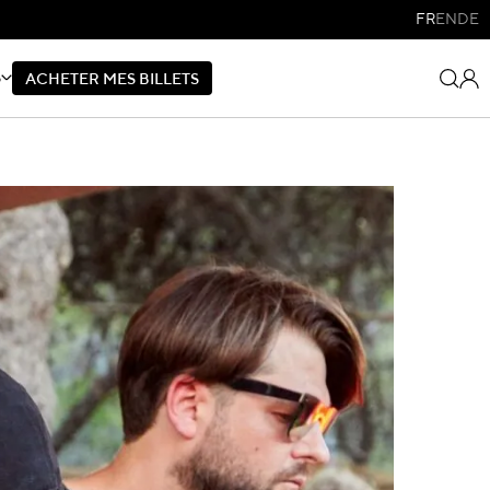
FR
EN
DE
S
A
C
H
E
T
E
R
M
E
S
B
I
L
L
E
T
S
A
C
H
E
T
E
R
M
E
S
B
I
L
L
E
T
S