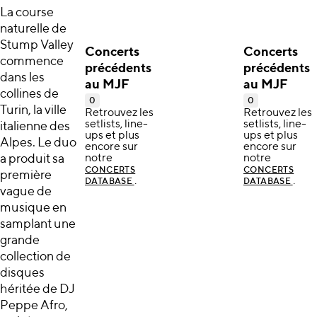
La course
naturelle de
Stump Valley
Concerts
Concerts
commence
précédents
précédents
dans les
au MJF
au MJF
collines de
0
0
Turin, la ville
Retrouvez les
Retrouvez les
setlists, line-
setlists, line-
italienne des
ups et plus
ups et plus
Alpes. Le duo
encore sur
encore sur
a produit sa
notre
notre
CONCERTS
CONCERTS
première
.
.
DATABASE
DATABASE
vague de
musique en
samplant une
grande
collection de
disques
héritée de DJ
Peppe Afro,