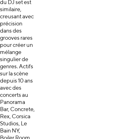
du DJ set est
similaire,
creusant avec
précision
dans des
grooves rares
pour créer un
mélange
singulier de
genres. Actifs
sur la scène
depuis 10 ans
avec des
concerts au
Panorama
Bar, Concrete,
Rex, Corsica
Studios, Le
Bain NY,
Boiler Room,