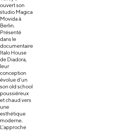
ouvert son
studio Magica
Movida à
Berlin.
Présenté
dans le
documentaire
Italo House
de Diadora,
leur
conception
évolue d’un
son old school
poussiéreux
et chaud vers
une
esthétique
moderne.
L’approche