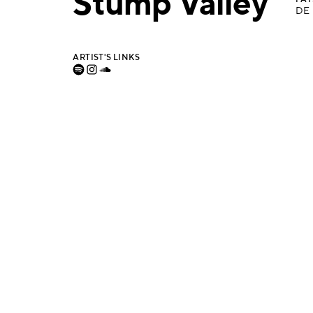
Stump Valley
PAY
DE
ARTIST'S LINKS