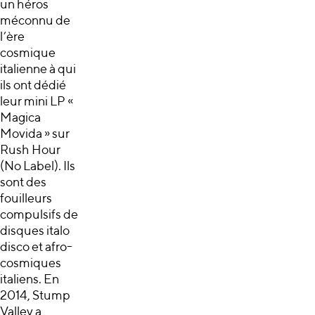
un héros
méconnu de
l’ère
cosmique
italienne à qui
ils ont dédié
leur mini LP «
Magica
Movida » sur
Rush Hour
(No Label). Ils
sont des
fouilleurs
compulsifs de
disques italo
disco et afro-
cosmiques
italiens. En
2014, Stump
Valley a