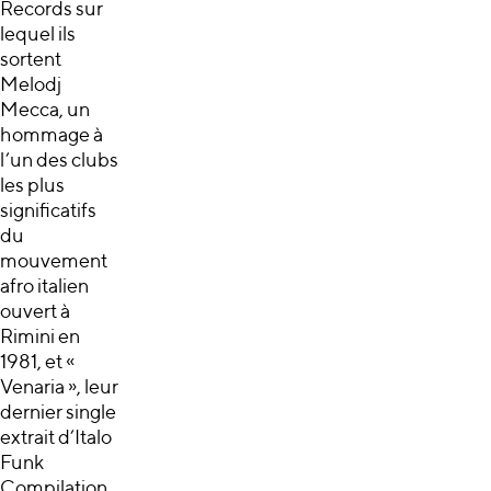
Records sur
lequel ils
sortent
Melodj
Mecca, un
hommage à
l’un des clubs
les plus
significatifs
du
mouvement
afro italien
ouvert à
Rimini en
1981, et «
Venaria », leur
dernier single
extrait d’Italo
Funk
Compilation