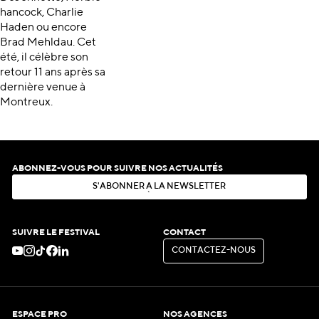
hancock, Charlie
Haden ou encore
Brad Mehldau. Cet
été, il célèbre son
retour 11 ans après sa
dernière venue à
Montreux.
ABONNEZ-VOUS POUR SUIVRE NOS ACTUALITÉS
S
'
A
B
O
N
N
E
R
À
L
A
N
E
W
S
L
E
T
T
E
R
S
'
A
B
O
N
N
E
R
À
L
A
N
E
W
S
L
E
T
T
E
R
SUIVRE LE FESTIVAL
CONTACT
C
O
N
T
A
C
T
E
Z
-
N
O
U
S
C
O
N
T
A
C
T
E
Z
-
N
O
U
S
ESPACE PRO
NOS AGENCES