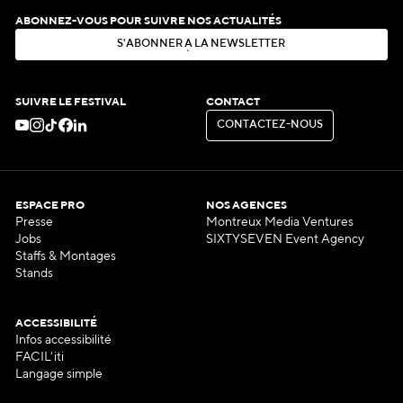
ABONNEZ-VOUS POUR SUIVRE NOS ACTUALITÉS
S
'
A
B
O
N
N
E
R
À
L
A
N
E
W
S
L
E
T
T
E
R
S
'
A
B
O
N
N
E
R
À
L
A
N
E
W
S
L
E
T
T
E
R
SUIVRE LE FESTIVAL
CONTACT
C
O
N
T
A
C
T
E
Z
-
N
O
U
S
C
O
N
T
A
C
T
E
Z
-
N
O
U
S
ESPACE PRO
NOS AGENCES
Presse
Montreux Media Ventures
Jobs
SIXTYSEVEN Event Agency
Staffs & Montages
Stands
ACCESSIBILITÉ
Infos accessibilité
FACIL'iti
Langage simple