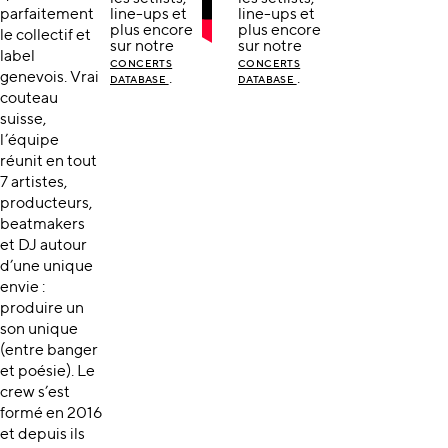
parfaitement
line-ups et
line-ups et
plus encore
plus encore
le collectif et
sur notre
sur notre
label
CONCERTS
CONCERTS
genevois. Vrai
.
.
DATABASE
DATABASE
couteau
suisse,
l’équipe
réunit en tout
7 artistes,
producteurs,
beatmakers
et DJ autour
d’une unique
envie :
produire un
son unique
(entre banger
et poésie). Le
crew s’est
formé en 2016
et depuis ils