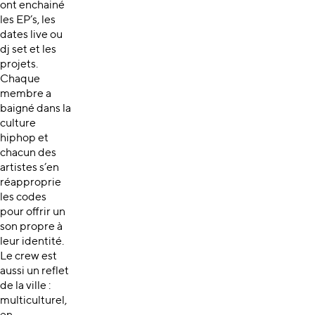
ont enchainé
les EP’s, les
dates live ou
dj set et les
projets.
Chaque
membre a
baigné dans la
culture
hiphop et
chacun des
artistes s’en
réapproprie
les codes
pour offrir un
son propre à
leur identité.
Le crew est
aussi un reflet
de la ville :
multiculturel,