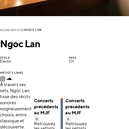
NGOC LAN
HOME
ARTISTE
Ngoc Lan
STYLE
PAYS
Electro
CH
ARTIST'S LINKS
À travers ses
sets, Ngoc Lan
tisse des récits
Concerts
Concerts
sonores
précédents
précédents
soigneusement
au MJF
au MJF
choisis, entre
0
0
classique et
Retrouvez
Retrouvez
découverte.
les setlists,
les setlists,