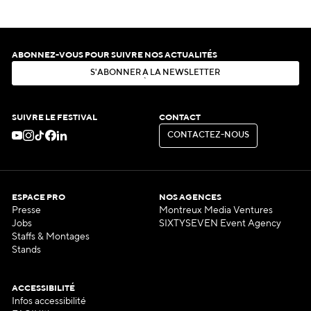
ABONNEZ-VOUS POUR SUIVRE NOS ACTUALITÉS
S
'
A
B
O
N
N
E
R
À
L
A
N
E
W
S
L
E
T
T
E
R
S
'
A
B
O
N
N
E
R
À
L
A
N
E
W
S
L
E
T
T
E
R
SUIVRE LE FESTIVAL
CONTACT
C
O
N
T
A
C
T
E
Z
-
N
O
U
S
C
O
N
T
A
C
T
E
Z
-
N
O
U
S
ESPACE PRO
NOS AGENCES
Presse
Montreux Media Ventures
Jobs
SIXTYSEVEN Event Agency
Staffs & Montages
Stands
ACCESSIBILITÉ
Infos accessibilité