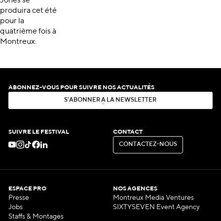
Jones se
produira cet été
pour la
quatrième fois à
Montreux.
ABONNEZ-VOUS POUR SUIVRE NOS ACTUALITÉS
S
'
A
B
O
N
N
E
R
À
L
A
N
E
W
S
L
E
T
T
E
R
S
'
A
B
O
N
N
E
R
À
L
A
N
E
W
S
L
E
T
T
E
R
SUIVRE LE FESTIVAL
CONTACT
C
O
N
T
A
C
T
E
Z
-
N
O
U
S
C
O
N
T
A
C
T
E
Z
-
N
O
U
S
ESPACE PRO
NOS AGENCES
Presse
Montreux Media Ventures
Jobs
SIXTYSEVEN Event Agency
Staffs & Montages