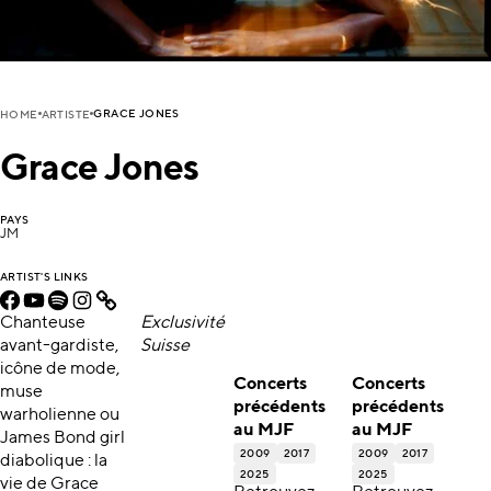
GRACE JONES
HOME
ARTISTE
Grace Jones
PAYS
JM
ARTIST'S LINKS
Chanteuse
Exclusivité
avant-gardiste,
Suisse
icône de mode,
Concerts
Concerts
muse
précédents
précédents
warholienne ou
au MJF
au MJF
James Bond girl
2009
2017
2009
2017
diabolique : la
2025
2025
vie de Grace