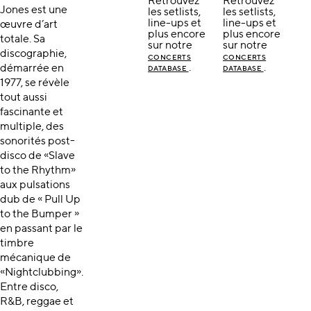
Retrouvez
Retrouvez
Jones est une
les setlists,
les setlists,
line-ups et
line-ups et
œuvre d’art
plus encore
plus encore
totale. Sa
sur notre
sur notre
discographie,
CONCERTS
CONCERTS
.
.
démarrée en
DATABASE
DATABASE
1977, se révèle
tout aussi
fascinante et
multiple, des
sonorités post-
disco de «Slave
to the Rhythm»
aux pulsations
dub de « Pull Up
to the Bumper »
en passant par le
timbre
mécanique de
«Nightclubbing».
Entre disco,
R&B, reggae et