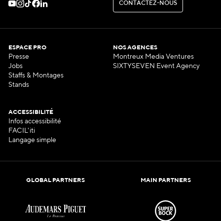
C
O
N
T
A
C
T
E
Z
-
N
O
U
S
C
O
N
T
A
C
T
E
Z
-
N
O
U
S
ESPACE PRO
NOS AGENCES
Presse
Montreux Media Ventures
Jobs
SIXTYSEVEN Event Agency
Staffs & Montages
Stands
ACCESSIBILITÉ
Infos accessibilité
FACIL'iti
Langage simple
GLOBAL PARTNERS
MAIN PARTNERS