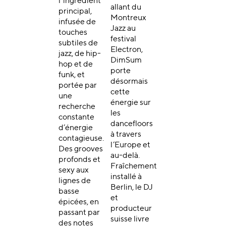
l’ingrédient
allant du
principal,
Montreux
infusée de
Jazz au
touches
festival
subtiles de
Electron,
jazz, de hip-
DimSum
hop et de
porte
funk, et
désormais
portée par
cette
une
énergie sur
recherche
les
constante
dancefloors
d’énergie
à travers
contagieuse.
l’Europe et
Des grooves
au-delà.
profonds et
Fraîchement
sexy aux
installé à
lignes de
Berlin, le DJ
basse
et
épicées, en
producteur
passant par
suisse livre
des notes