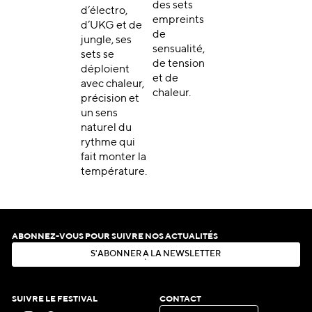
des sets
d’électro,
empreints
d’UKG et de
de
jungle, ses
sensualité,
sets se
de tension
déploient
et de
avec chaleur,
chaleur.
précision et
un sens
naturel du
rythme qui
fait monter la
température.
ABONNEZ-VOUS POUR SUIVRE NOS ACTUALITÉS
S
'
A
B
O
N
N
E
R
À
L
A
N
E
W
S
L
E
T
T
E
R
S
'
A
B
O
N
N
E
R
À
L
A
N
E
W
S
L
E
T
T
E
R
SUIVRE LE FESTIVAL
CONTACT