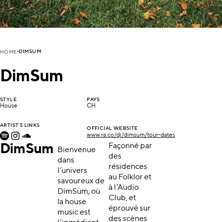
DIMSUM
HOME
DimSum
STYLE
PAYS
House
CH
ARTIST'S LINKS
OFFICIAL WEBSITE
www.ra.co/dj/dimsum/tour-dates
DimSum
Façonné par
Bienvenue
des
dans
résidences
l’univers
au Folklor et
savoureux de
à l’Audio
DimSum, où
Club, et
la house
éprouvé sur
music est
des scènes