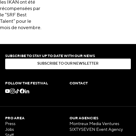
les IKAN ont été
récompensées par
le “SRF Best
Talent” pour le
mois de novembre.
SUBSCRIBE TO STAY UP TO DATE WITH OUR NEWS
S
U
B
S
C
R
I
B
E
T
O
O
U
R
N
E
W
S
L
E
T
T
E
R
S
U
B
S
C
R
I
B
E
T
O
O
U
R
N
E
W
S
L
E
T
T
E
R
FOLLOW THE FESTIVAL
CONTACT
PRO AREA
OUR AGENCIES
Press
Montreux Media Ventures
Jobs
SIXTYSEVEN Event Agency
Staff