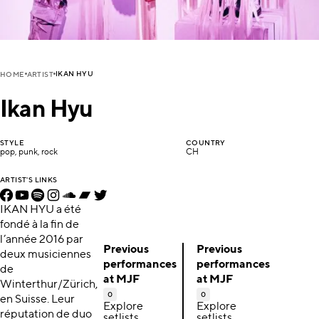
IKAN HYU
HOME
ARTIST
Ikan Hyu
STYLE
COUNTRY
pop, punk, rock
CH
ARTIST'S LINKS
IKAN HYU a été
fondé à la fin de
l’année 2016 par
Previous
Previous
deux musiciennes
performances
performances
de
at MJF
at MJF
Winterthur/Zürich,
0
0
en Suisse. Leur
Explore
Explore
réputation de duo
setlists,
setlists,