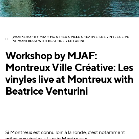
WORKSHOP BY MJAF: MONTREUX VILLE CRÉATIVE: LES VINYLES LIVE
H
OME
AT MONTREUX WITH BEATRICE VENTURINI
Workshop by MJAF:
Montreux Ville Créative: Les
vinyles live at Montreux with
Beatrice Venturini
Si Montreux est connu loin à la ronde, c’est notamment