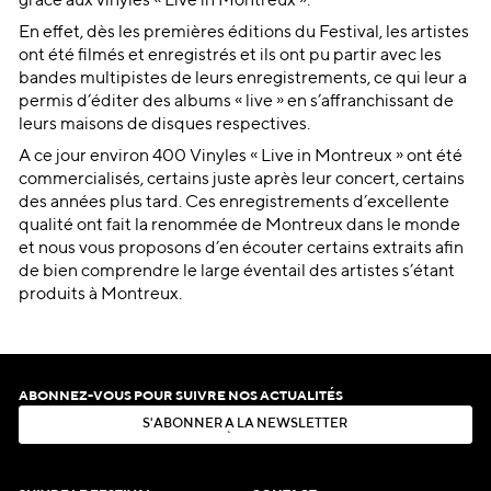
grâce aux vinyles « Live in Montreux ».
En effet, dès les premières éditions du Festival, les artistes
ont été filmés et enregistrés et ils ont pu partir avec les
bandes multipistes de leurs enregistrements, ce qui leur a
permis d’éditer des albums « live » en s’affranchissant de
leurs maisons de disques respectives.
A ce jour environ 400 Vinyles « Live in Montreux » ont été
commercialisés, certains juste après leur concert, certains
des années plus tard. Ces enregistrements d’excellente
qualité ont fait la renommée de Montreux dans le monde
et nous vous proposons d’en écouter certains extraits afin
de bien comprendre le large éventail des artistes s’étant
produits à Montreux.
ABONNEZ-VOUS POUR SUIVRE NOS ACTUALITÉS
S
'
A
B
O
N
N
E
R
À
L
A
N
E
W
S
L
E
T
T
E
R
S
'
A
B
O
N
N
E
R
À
L
A
N
E
W
S
L
E
T
T
E
R