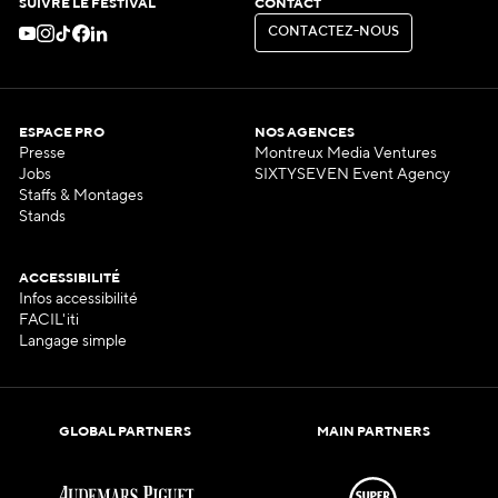
SUIVRE LE FESTIVAL
CONTACT
C
O
N
T
A
C
T
E
Z
-
N
O
U
S
C
O
N
T
A
C
T
E
Z
-
N
O
U
S
ESPACE PRO
NOS AGENCES
Presse
Montreux Media Ventures
Jobs
SIXTYSEVEN Event Agency
Staffs & Montages
Stands
ACCESSIBILITÉ
Infos accessibilité
FACIL'iti
Langage simple
GLOBAL PARTNERS
MAIN PARTNERS