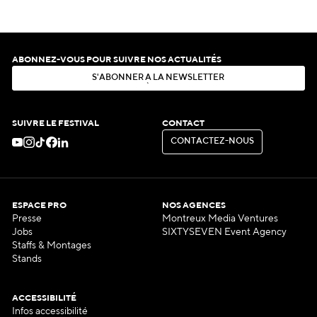
ABONNEZ-VOUS POUR SUIVRE NOS ACTUALITÉS
S
'
A
B
O
N
N
E
R
À
L
A
N
E
W
S
L
E
T
T
E
R
S
'
A
B
O
N
N
E
R
À
L
A
N
E
W
S
L
E
T
T
E
R
SUIVRE LE FESTIVAL
CONTACT
C
O
N
T
A
C
T
E
Z
-
N
O
U
S
C
O
N
T
A
C
T
E
Z
-
N
O
U
S
ESPACE PRO
NOS AGENCES
Presse
Montreux Media Ventures
Jobs
SIXTYSEVEN Event Agency
Staffs & Montages
Stands
ACCESSIBILITÉ
Infos accessibilité