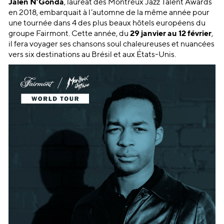
Jalen N’Gonda
, lauréat des Montreux Jazz Talent Awards
en 2018, embarquait à l’automne de la même année pour
une tournée dans 4 des plus beaux hôtels européens du
groupe Fairmont. Cette année, du
29 janvier au 12 février
,
il fera voyager ses chansons soul chaleureuses et nuancées
vers six destinations au Brésil et aux États-Unis.