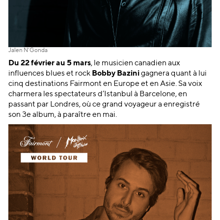
Jalen N’Gonda
Du 22 février au 5 mars
, le musicien canadien aux
influences blues et rock
Bobby Bazini
gagnera quant à lui
cinq destinations Fairmont en Europe et en Asie. Sa voix
charmera les spectateurs d’Istanbul à Barcelone, en
passant par Londres, où ce grand voyageur a enregistré
son 3e album, à paraître en mai.