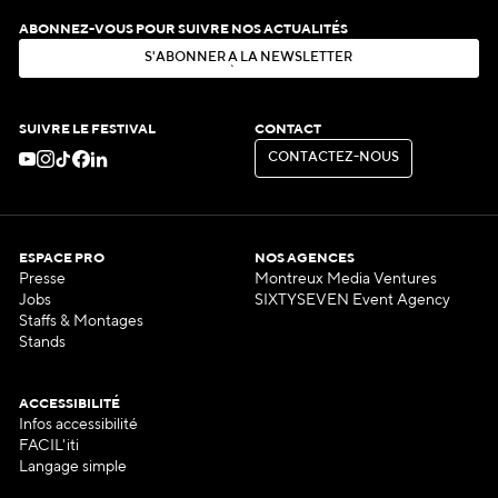
ABONNEZ-VOUS POUR SUIVRE NOS ACTUALITÉS
S
'
A
B
O
N
N
E
R
À
L
A
N
E
W
S
L
E
T
T
E
R
S
'
A
B
O
N
N
E
R
À
L
A
N
E
W
S
L
E
T
T
E
R
SUIVRE LE FESTIVAL
CONTACT
C
O
N
T
A
C
T
E
Z
-
N
O
U
S
C
O
N
T
A
C
T
E
Z
-
N
O
U
S
ESPACE PRO
NOS AGENCES
Presse
Montreux Media Ventures
Jobs
SIXTYSEVEN Event Agency
Staffs & Montages
Stands
ACCESSIBILITÉ
Infos accessibilité
FACIL'iti
Langage simple