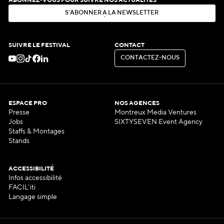
ABONNEZ-VOUS POUR SUIVRE NOS ACTUALITÉS
S
'
A
B
O
N
N
E
R
À
L
A
N
E
W
S
L
E
T
T
E
R
S
'
A
B
O
N
N
E
R
À
L
A
N
E
W
S
L
E
T
T
E
R
SUIVRE LE FESTIVAL
CONTACT
C
O
N
T
A
C
T
E
Z
-
N
O
U
S
C
O
N
T
A
C
T
E
Z
-
N
O
U
S
ESPACE PRO
NOS AGENCES
Presse
Montreux Media Ventures
Jobs
SIXTYSEVEN Event Agency
Staffs & Montages
Stands
ACCESSIBILITÉ
Infos accessibilité
FACIL'iti
Langage simple