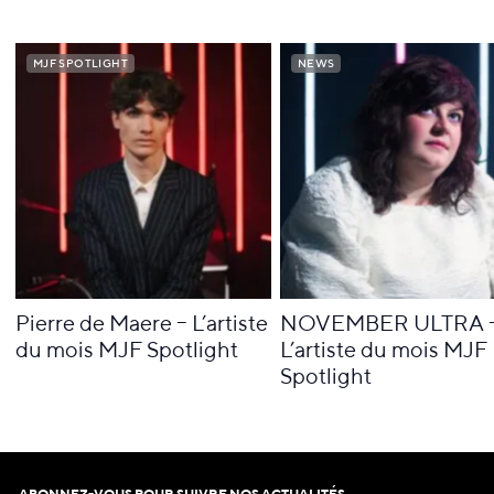
V
O
I
R
T
O
U
S
L
E
S
A
R
T
I
C
L
E
S
MJF SPOTLIGHT
MJF SPOTLIGHT
NEWS
NEWS
Pierre de Maere – L’artiste
NOVEMBER ULTRA 
du mois MJF Spotlight
L’artiste du mois MJF
Spotlight