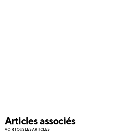
Articles associés
V
O
I
R
T
O
U
S
L
E
S
A
R
T
I
C
L
E
S