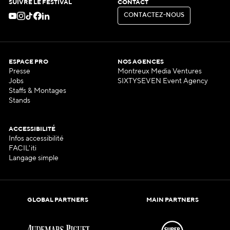
SUIVRE LE FESTIVAL
CONTACT
C
O
N
T
A
C
T
E
Z
-
N
O
U
S
C
O
N
T
A
C
T
E
Z
-
N
O
U
S
ESPACE PRO
NOS AGENCES
Presse
Montreux Media Ventures
Jobs
SIXTYSEVEN Event Agency
Staffs & Montages
Stands
ACCESSIBILITÉ
Infos accessibilité
FACIL'iti
Langage simple
GLOBAL PARTNERS
MAIN PARTNERS