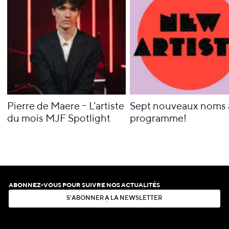
Pierre de Maere – L’artiste
Sept nouveaux noms 
du mois MJF Spotlight
programme!
ABONNEZ-VOUS POUR SUIVRE NOS ACTUALITÉS
S
'
A
B
O
N
N
E
R
À
L
A
N
E
W
S
L
E
T
T
E
R
S
'
A
B
O
N
N
E
R
À
L
A
N
E
W
S
L
E
T
T
E
R