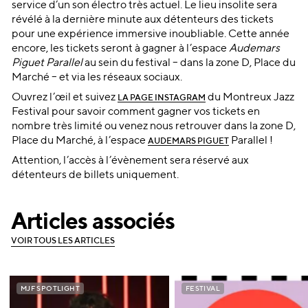
service d’un son électro très actuel. Le lieu insolite sera
révélé à la dernière minute aux détenteurs des tickets
pour une expérience immersive inoubliable. Cette année
encore, les tickets seront à gagner à l’espace
Audemars
Piguet Parallel
au sein du festival – dans la zone D, Place du
Marché – et via les réseaux sociaux.
Ouvrez l’œil et suivez
du Montreux Jazz
LA PAGE INSTAGRAM
Festival pour savoir comment gagner vos tickets en
nombre très limité ou venez nous retrouver dans la zone D,
Place du Marché, à l’espace
Parallel !
AUDEMARS PIGUET
Attention, l’accès à l’évènement sera réservé aux
détenteurs de billets uniquement.
Articles associés
V
O
I
R
T
O
U
S
L
E
S
A
R
T
I
C
L
E
S
V
O
I
R
T
O
U
S
L
E
S
A
R
T
I
C
L
E
S
MJF SPOTLIGHT
MJF SPOTLIGHT
FESTIVAL
FESTIVAL