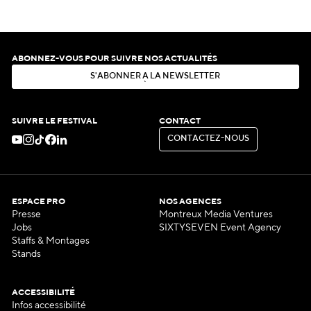
ABONNEZ-VOUS POUR SUIVRE NOS ACTUALITÉS
S
'
A
B
O
N
N
E
R
À
L
A
N
E
W
S
L
E
T
T
E
R
S
'
A
B
O
N
N
E
R
À
L
A
N
E
W
S
L
E
T
T
E
R
SUIVRE LE FESTIVAL
CONTACT
C
O
N
T
A
C
T
E
Z
-
N
O
U
S
C
O
N
T
A
C
T
E
Z
-
N
O
U
S
ESPACE PRO
NOS AGENCES
Presse
Montreux Media Ventures
Jobs
SIXTYSEVEN Event Agency
Staffs & Montages
Stands
ACCESSIBILITÉ
Infos accessibilité