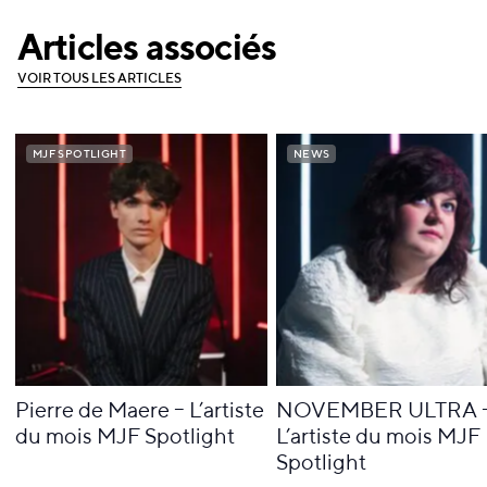
Articles associés
V
O
I
R
T
O
U
S
L
E
S
A
R
T
I
C
L
E
S
V
O
I
R
T
O
U
S
L
E
S
A
R
T
I
C
L
E
S
MJF SPOTLIGHT
MJF SPOTLIGHT
NEWS
NEWS
Pierre de Maere – L’artiste
NOVEMBER ULTRA 
du mois MJF Spotlight
L’artiste du mois MJF
Spotlight