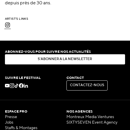
depuis près de 30 ans.
ARTIST’S LINKS
ABONNEZ-VOUS POUR SUIVRE NOS ACTUALITÉS
S
'
A
B
O
N
N
E
R
À
L
A
N
E
W
S
L
E
T
T
E
R
S
'
A
B
O
N
N
E
R
À
L
A
N
E
W
S
L
E
T
T
E
R
SUIVRE LE FESTIVAL
CONTACT
C
O
N
T
A
C
T
E
Z
-
N
O
U
S
C
O
N
T
A
C
T
E
Z
-
N
O
U
S
ESPACE PRO
NOS AGENCES
Presse
Montreux Media Ventures
Jobs
SIXTYSEVEN Event Agency
Staffs & Montages