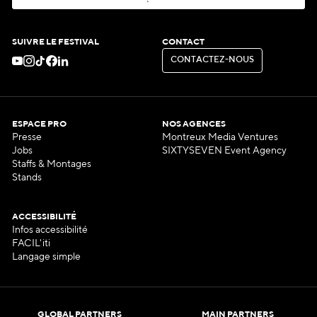
S
'
A
B
O
N
N
E
R
À
L
A
N
E
W
S
L
E
T
T
E
R
SUIVRE LE FESTIVAL
CONTACT
C
O
N
T
A
C
T
E
Z
-
N
O
U
S
C
O
N
T
A
C
T
E
Z
-
N
O
U
S
ESPACE PRO
NOS AGENCES
Presse
Montreux Media Ventures
Jobs
SIXTYSEVEN Event Agency
Staffs & Montages
Stands
ACCESSIBILITÉ
Infos accessibilité
FACIL'iti
Langage simple
GLOBAL PARTNERS
MAIN PARTNERS