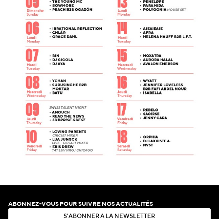
ABONNEZ-VOUS POUR SUIVRE NOS ACTUALITÉS
S
'
A
B
O
N
N
E
R
À
L
A
N
E
W
S
L
E
T
T
E
R