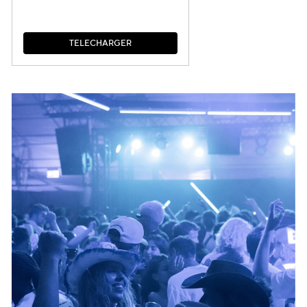
T
É
L
É
C
H
A
R
G
E
R
T
É
L
É
C
H
A
R
G
E
R