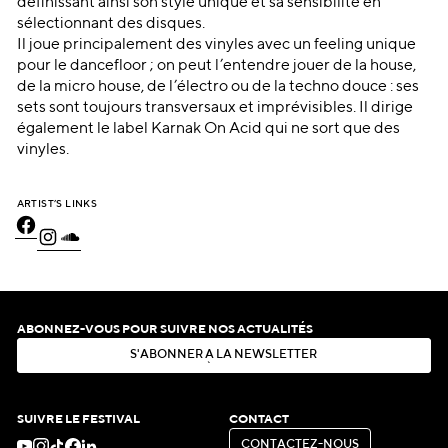
définissant ainsi son style unique et sa sensibilité en
sélectionnant des disques.
Il joue principalement des vinyles avec un feeling unique
pour le dancefloor ; on peut l’entendre jouer de la house,
de la micro house, de l’électro ou de la techno douce : ses
sets sont toujours transversaux et imprévisibles. Il dirige
également le label Karnak On Acid qui ne sort que des
vinyles.
ARTIST’S LINKS
ABONNEZ-VOUS POUR SUIVRE NOS ACTUALITÉS
S
'
A
B
O
N
N
E
R
À
L
A
N
E
W
S
L
E
T
T
E
R
S
'
A
B
O
N
N
E
R
À
L
A
N
E
W
S
L
E
T
T
E
R
SUIVRE LE FESTIVAL
CONTACT
C
O
N
T
A
C
T
E
Z
-
N
O
U
S