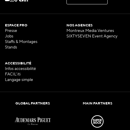
C
O
N
T
A
C
T
E
Z
-
N
O
U
S
ESPACE PRO
NOS AGENCES
Presse
Montreux Media Ventures
Jobs
SIXTYSEVEN Event Agency
Staffs & Montages
Stands
ACCESSIBILITÉ
Infos accessibilité
FACIL'iti
Langage simple
GLOBAL PARTNERS
MAIN PARTNERS