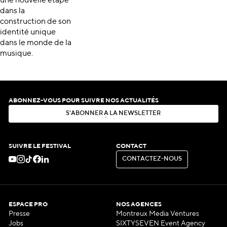
une nouvelle étape
dans la
construction de son
identité unique
dans le monde de la
musique.
ABONNEZ-VOUS POUR SUIVRE NOS ACTUALITÉS
S
'
A
B
O
N
N
E
R
À
L
A
N
E
W
S
L
E
T
T
E
R
S
'
A
B
O
N
N
E
R
À
L
A
N
E
W
S
L
E
T
T
E
R
SUIVRE LE FESTIVAL
CONTACT
C
O
N
T
A
C
T
E
Z
-
N
O
U
S
C
O
N
T
A
C
T
E
Z
-
N
O
U
S
ESPACE PRO
NOS AGENCES
Presse
Montreux Media Ventures
Jobs
SIXTYSEVEN Event Agency