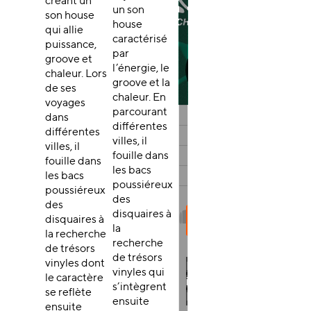
créant un
un son
son house
house
qui allie
caractérisé
puissance,
par
groove et
l’énergie, le
chaleur. Lors
groove et la
de ses
chaleur. En
voyages
parcourant
dans
différentes
différentes
villes, il
villes, il
fouille dans
fouille dans
les bacs
les bacs
poussiéreux
poussiéreux
des
des
disquaires à
disquaires à
la
la recherche
recherche
de trésors
de trésors
vinyles dont
vinyles qui
le caractère
s’intègrent
se reflète
ensuite
ensuite