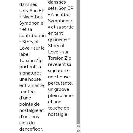
dans ses
dans ses
sets. Son EP
sets. Son EP
« Nachtbus
« Nachtbus
Symphonie
Symphonie
» et sa sortie
» et sa
en tant
contribution
qu’invité «
« Story of
Story of
Love » sur le
Love » sur
label
Torsion Zip
Torsion Zip
révèlent sa
portent sa
signature :
signature :
une house
une house
percutante,
entraînante,
un groove
teintée
plein d’âme
d’une
et une
pointe de
touche de
nostalgie et
nostalgie.
d’un sens
aigu du
dancefloor.