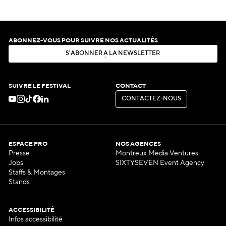
ABONNEZ-VOUS POUR SUIVRE NOS ACTUALITÉS
S
'
A
B
O
N
N
E
R
À
L
A
N
E
W
S
L
E
T
T
E
R
S
'
A
B
O
N
N
E
R
À
L
A
N
E
W
S
L
E
T
T
E
R
SUIVRE LE FESTIVAL
CONTACT
C
O
N
T
A
C
T
E
Z
-
N
O
U
S
C
O
N
T
A
C
T
E
Z
-
N
O
U
S
ESPACE PRO
NOS AGENCES
Presse
Montreux Media Ventures
Jobs
SIXTYSEVEN Event Agency
Staffs & Montages
Stands
ACCESSIBILITÉ
Infos accessibilité