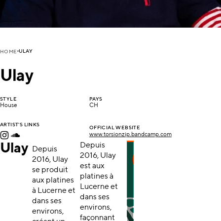
ULAY
HOME
Ulay
STYLE
PAYS
House
CH
ARTIST'S LINKS
OFFICIAL WEBSITE
www.torsionzip.bandcamp.com
Ulay
Depuis
Depuis
2016, Ulay
2016, Ulay
est aux
se produit
platines à
aux platines
Lucerne et
à Lucerne et
dans ses
dans ses
environs,
environs,
façonnant