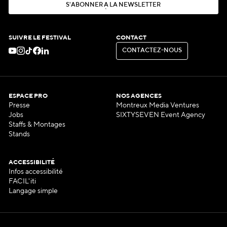
S
'
A
B
O
N
N
E
R
À
L
A
N
E
W
S
L
E
T
T
E
R
S
'
A
B
O
N
N
E
R
À
L
A
N
E
W
S
L
E
T
T
E
R
SUIVRE LE FESTIVAL
CONTACT
C
O
N
T
A
C
T
E
Z
-
N
O
U
S
C
O
N
T
A
C
T
E
Z
-
N
O
U
S
ESPACE PRO
NOS AGENCES
Presse
Montreux Media Ventures
Jobs
SIXTYSEVEN Event Agency
Staffs & Montages
Stands
ACCESSIBILITÉ
Infos accessibilité
FACIL'iti
Langage simple