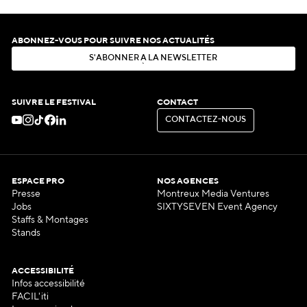
ABONNEZ-VOUS POUR SUIVRE NOS ACTUALITÉS
S
'
A
B
O
N
N
E
R
À
L
A
N
E
W
S
L
E
T
T
E
R
S
'
A
B
O
N
N
E
R
À
L
A
N
E
W
S
L
E
T
T
E
R
SUIVRE LE FESTIVAL
CONTACT
C
O
N
T
A
C
T
E
Z
-
N
O
U
S
C
O
N
T
A
C
T
E
Z
-
N
O
U
S
ESPACE PRO
NOS AGENCES
Presse
Montreux Media Ventures
Jobs
SIXTYSEVEN Event Agency
Staffs & Montages
Stands
ACCESSIBILITÉ
Infos accessibilité
FACIL'iti