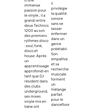
d’une
il
immense
privilégie
passion pour
la qualité
le vinyle ; il a
sonore
grandi entre
sans se
deux Technics
laisser
1200 au son
enfermer
des premiers
dans un
rythmes disco
genre
: soul, funk,
préétabli.
disco et
Son
house. Après
empathie
un
et sa
apprentissage
recherche
approfondi en
musicale
tant que DJ
forment
résident dans
un
des clubs
mélange
underground,
parfait
ses mixes
pour le
vinyle mis en
dancefloor
ligne ont