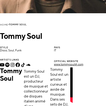
TOMMY SOUL
HOME
Tommy Soul
STYLE
PAYS
Disco, Soul, Funk
IT
ARTIST'S LINKS
OFFICIAL WEBSITE
www.tommysouldj.com
Tommy
Tommy
Tommy Soul
Soul est un
est un DJ,
Soul
artiste
producteur
curieux et
de musique et
avide de
collectionneur
musique.
de disques
Dans ses
italien animé
sets de DJ,