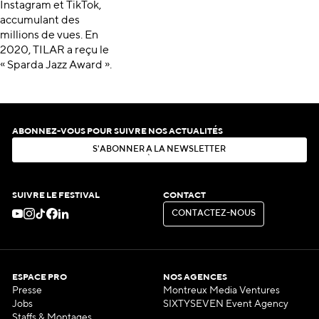
Instagram et TikTok,
accumulant des
millions de vues. En
2020, TILAR a reçu le
« Sparda Jazz Award ».
ABONNEZ-VOUS POUR SUIVRE NOS ACTUALITÉS
S
'
A
B
O
N
N
E
R
À
L
A
N
E
W
S
L
E
T
T
E
R
S
'
A
B
O
N
N
E
R
À
L
A
N
E
W
S
L
E
T
T
E
R
SUIVRE LE FESTIVAL
CONTACT
C
O
N
T
A
C
T
E
Z
-
N
O
U
S
C
O
N
T
A
C
T
E
Z
-
N
O
U
S
ESPACE PRO
NOS AGENCES
Presse
Montreux Media Ventures
Jobs
SIXTYSEVEN Event Agency
Staffs & Montages