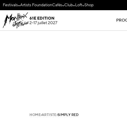
Festivals
Artists Foundation
Cafés
Club
Loft
Shop
61E EDITION
PRO
2-17 juillet 2027
HOME
ARTISTE
SIMPLY RED