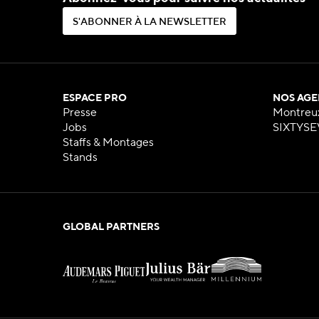
S
'
A
B
O
N
N
E
R
À
L
A
N
E
W
S
L
E
T
T
E
R
S
'
A
B
O
N
N
E
R
À
L
A
N
E
W
S
L
E
T
T
E
R
ESPACE PRO
NOS AGE
Presse
Montreu
Jobs
SIXTYSE
Staffs & Montages
Stands
GLOBAL PARTNERS