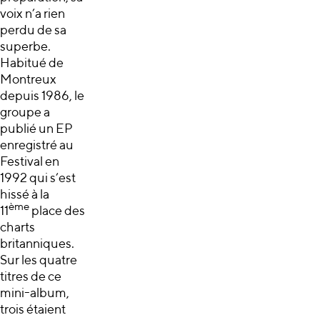
voix n’a rien
perdu de sa
superbe.
Habitué de
Montreux
depuis 1986, le
groupe a
publié un EP
enregistré au
Festival en
1992 qui s’est
hissé à la
ème
11
place des
charts
britanniques.
Sur les quatre
titres de ce
mini-album,
trois étaient