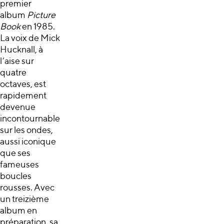
premier
album
Picture
Book
en 1985.
La voix de Mick
Hucknall, à
l’aise sur
quatre
octaves, est
rapidement
devenue
incontournable
sur les ondes,
aussi iconique
que ses
fameuses
boucles
rousses. Avec
un treizième
album en
préparation, sa