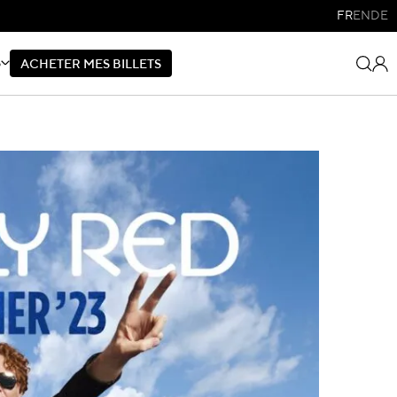
FR
EN
DE
S
A
C
H
E
T
E
R
M
E
S
B
I
L
L
E
T
S
A
C
H
E
T
E
R
M
E
S
B
I
L
L
E
T
S