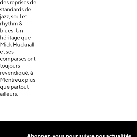
des reprises de
standards de
jazz, soul et
rhythm &
blues. Un
héritage que
Mick Hucknall
et ses
comparses ont
toujours
revendiqué, à
Montreux plus
que partout
ailleurs.
Abonnez-vous pour suivre nos actualités