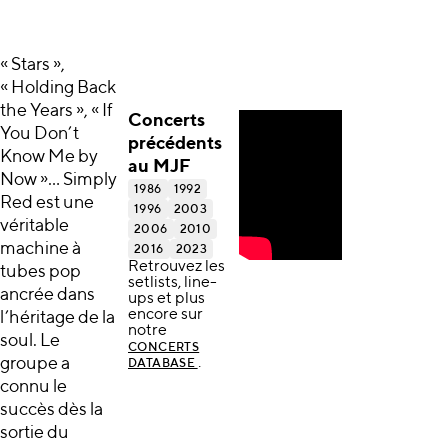
« Stars »,
« Holding Back
the Years », « If
Concerts
You Don’t
précédents
Know Me by
au MJF
Now »… Simply
1986
1992
Red est une
1996
2003
véritable
2006
2010
machine à
2016
2023
Retrouvez les
tubes pop
setlists, line-
ancrée dans
ups et plus
encore sur
l’héritage de la
notre
soul. Le
CONCERTS
groupe a
.
DATABASE
connu le
succès dès la
sortie du