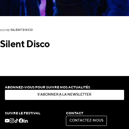
SILENT DISCO
HOME
Silent Disco
ABONNEZ-VOUS POUR SUIVRE NOS ACTUALITÉS
S
'
A
B
O
N
N
E
R
À
L
A
N
E
W
S
L
E
T
T
E
R
S
'
A
B
O
N
N
E
R
À
L
A
N
E
W
S
L
E
T
T
E
R
SUIVRE LE FESTIVAL
CONTACT
C
O
N
T
A
C
T
E
Z
-
N
O
U
S
C
O
N
T
A
C
T
E
Z
-
N
O
U
S