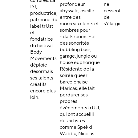
cultures. La
profondeur
ne
DJ,
abyssale, oscille
cessent
productrice,
entre des
de
patronne du
morceaux lents et
s’élargir.
label trUst
sombres pour
et
« dark rooms » et
fondatrice
des sonorités
du festival
bubbling bass,
Body
garage, jungle ou
Movements
house euphorique.
déploie
Résidente de la
désormais
soirée queer
ses talents
barcelonaise
créatifs
Maricas, elle fait
encore plus
perdurer ses
loin.
propres
événements trUst,
qui ont accueilli
des artistes
comme Spekki
Webbu, Nicolas