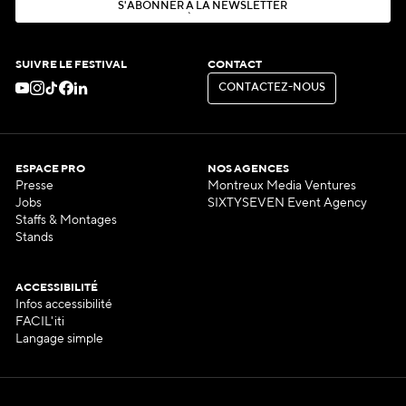
S
'
A
B
O
N
N
E
R
À
L
A
N
E
W
S
L
E
T
T
E
R
S
'
A
B
O
N
N
E
R
À
L
A
N
E
W
S
L
E
T
T
E
R
SUIVRE LE FESTIVAL
CONTACT
C
O
N
T
A
C
T
E
Z
-
N
O
U
S
C
O
N
T
A
C
T
E
Z
-
N
O
U
S
ESPACE PRO
NOS AGENCES
Presse
Montreux Media Ventures
Jobs
SIXTYSEVEN Event Agency
Staffs & Montages
Stands
ACCESSIBILITÉ
Infos accessibilité
FACIL'iti
Langage simple