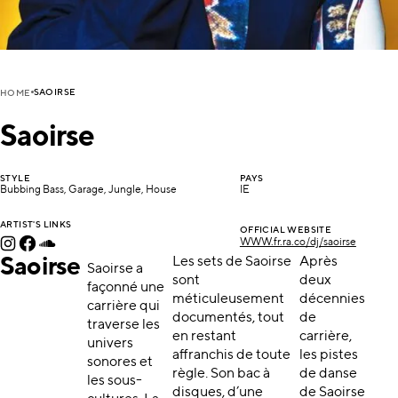
SAOIRSE
HOME
Saoirse
STYLE
PAYS
Bubbing Bass, Garage, Jungle, House
IE
ARTIST'S LINKS
OFFICIAL WEBSITE
WWW.fr.ra.co/dj/saoirse
Saoirse
Les sets de Saoirse
Après
Saoirse a
sont
deux
façonné une
méticuleusement
décennies
carrière qui
documentés, tout
de
traverse les
en restant
carrière,
univers
affranchis de toute
les pistes
sonores et
règle. Son bac à
de danse
les sous-
disques, d’une
de Saoirse