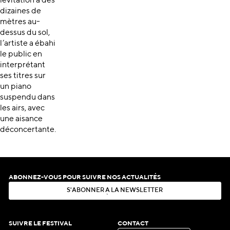
lévitation à des
dizaines de
mètres au-
dessus du sol,
l’artiste a ébahi
le public en
interprétant
ses titres sur
un piano
suspendu dans
les airs, avec
une aisance
déconcertante.
ABONNEZ-VOUS POUR SUIVRE NOS ACTUALITÉS
S
'
A
B
O
N
N
E
R
À
L
A
N
E
W
S
L
E
T
T
E
R
S
'
A
B
O
N
N
E
R
À
L
A
N
E
W
S
L
E
T
T
E
R
SUIVRE LE FESTIVAL
CONTACT