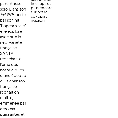
parenthèse
line-ups et
plus encore
solo. Dans son
sur notre
EP
999
, porté
CONCERTS
par son hit
.
DATABASE
‘Popcorn salé’,
elle explore
avec brio la
néo-variété
française.
SANTA
réenchante
l’âme des
nostalgiques
d’une époque
où la chanson
française
régnait en
maître,
emmenée par
des voix
puissantes et