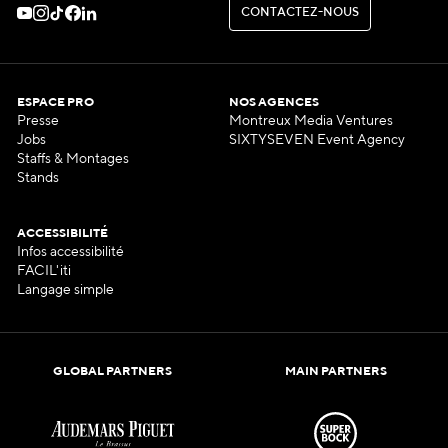
C
O
N
T
A
C
T
E
Z
-
N
O
U
S
C
O
N
T
A
C
T
E
Z
-
N
O
U
S
ESPACE PRO
NOS AGENCES
Presse
Montreux Media Ventures
Jobs
SIXTYSEVEN Event Agency
Staffs & Montages
Stands
ACCESSIBILITÉ
Infos accessibilité
FACIL'iti
Langage simple
GLOBAL PARTNERS
MAIN PARTNERS