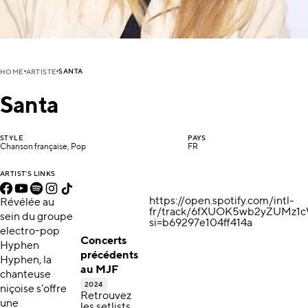
SANTA
HOME
ARTISTE
Santa
STYLE
PAYS
Chanson française, Pop
FR
ARTIST'S LINKS
https://open.spotify.com/intl-
Révélée au
fr/track/6fXUOK5wb2yZUMz1
sein du groupe
si=b69297e104ff414a
electro-pop
Concerts
Hyphen
précédents
Hyphen, la
au MJF
chanteuse
2024
niçoise s’offre
Retrouvez
une
les setlists,