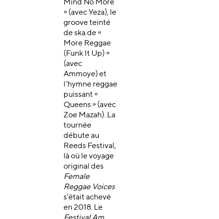
Mind No More
» (avec Yeza), le
groove teinté
de ska de «
More Reggae
(Funk It Up) »
(avec
Ammoye) et
l’hymne reggae
puissant «
Queens » (avec
Zoe Mazah). La
tournée
débute au
Reeds Festival,
là où le voyage
original des
Female
Reggae Voices
s’était achevé
en 2018. Le
Festival Am