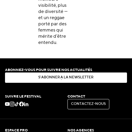
visibilité, plus
de diversité —
et un reggae
porté par des
femmes qui
mérite d’être
entendu.
ABONNEZ-VOUS POUR SUIVRE NOS ACTUALITÉS
S
'
A
B
O
N
N
E
R
À
L
A
N
E
W
S
L
E
T
T
E
R
S
'
A
B
O
N
N
E
R
À
L
A
N
E
W
S
L
E
T
T
E
R
SUIVRE LE FESTIVAL
CONTACT
C
O
N
T
A
C
T
E
Z
-
N
O
U
S
C
O
N
T
A
C
T
E
Z
-
N
O
U
S
ESPACE PRO
NOS AGENCES