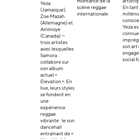
montante de la
artistiq
Yeza
scène reggae
En tant
(Jamaïque),
internationale.
milléni
Zoe Mazah
conscie
(Allemagne) et
Yeza es
Ammoye
connue
(Canada) —
imprég
trois artistes
son art
avec lesquelles
engag
Samora
social f
collabore sur
son album
actuel «
Elevation ». En
live, leurs styles
se fondent en
une
expérience
reggae
vibrante : le son
dancehall
entraînant de «