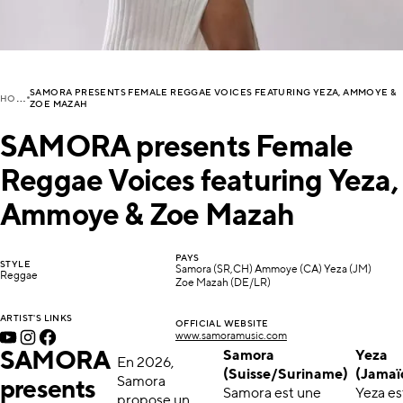
SAMORA PRESENTS FEMALE REGGAE VOICES FEATURING YEZA, AMMOYE &
H
OME
ZOE MAZAH
SAMORA presents Female
Reggae Voices featuring Yeza,
Ammoye & Zoe Mazah
PAYS
STYLE
Samora (SR,CH) Ammoye (CA) Yeza (JM)
Reggae
Zoe Mazah (DE/LR)
ARTIST'S LINKS
OFFICIAL WEBSITE
www.samoramusic.com
SAMORA
Samora
Yeza
En 2026,
(Suisse/Suriname)
(Jamaï
Samora
presents
Samora est une
Yeza es
propose un