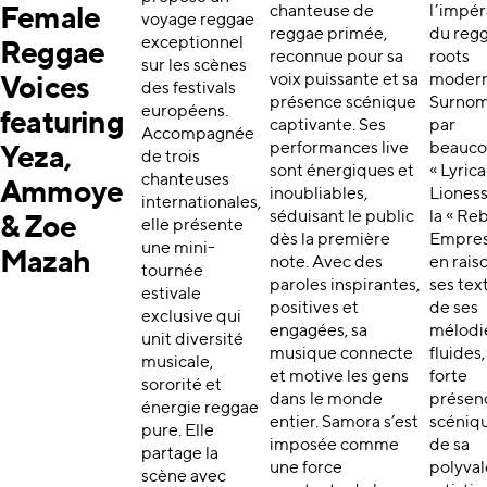
chanteuse de
l’impér
Female
voyage reggae
reggae primée,
du reg
exceptionnel
Reggae
reconnue pour sa
roots
sur les scènes
voix puissante et sa
modern
Voices
des festivals
présence scénique
Surno
européens.
featuring
captivante. Ses
par
Accompagnée
performances live
beauco
Yeza,
de trois
sont énergiques et
« Lyrica
chanteuses
Ammoye
inoubliables,
Lioness
internationales,
séduisant le public
la « Re
& Zoe
elle présente
dès la première
Empres
une mini-
Mazah
note. Avec des
en rais
tournée
paroles inspirantes,
ses tex
estivale
positives et
de ses
exclusive qui
engagées, sa
mélodi
unit diversité
musique connecte
fluides,
musicale,
et motive les gens
forte
sororité et
dans le monde
présen
énergie reggae
entier. Samora s’est
scéniq
pure. Elle
imposée comme
de sa
partage la
une force
polyva
scène avec