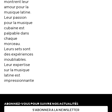
montrent leur
amour pour la
musique latine.
Leur passion
pour la musique
cubaine est
palpable dans
chaque
morceau.
Leurs sets sont
des expériences
inoubliables.
Leur expertise
sur la musique
latine est
impressionnante
ABONNEZ-VOUS POUR SUIVRE NOS ACTUALITÉS
S
'
A
B
O
N
N
E
R
À
L
A
N
E
W
S
L
E
T
T
E
R