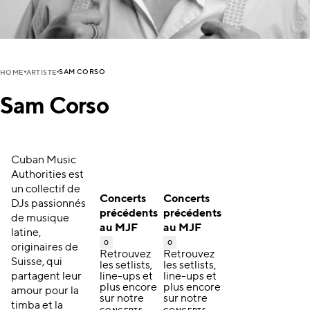
SAM CORSO
HOME
ARTISTE
Sam Corso
Cuban Music
Authorities est
un collectif de
Concerts
Concerts
DJs passionnés
précédents
précédents
de musique
au MJF
au MJF
latine,
0
0
originaires de
Retrouvez
Retrouvez
Suisse, qui
les setlists,
les setlists,
partagent leur
line-ups et
line-ups et
plus encore
plus encore
amour pour la
sur notre
sur notre
timba et la