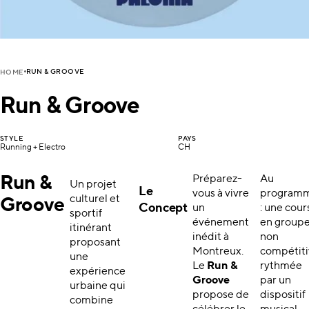
RUN & GROOVE
HOME
Run & Groove
STYLE
PAYS
Running + Electro
CH
Run &
Préparez-
Au
Un projet
Le
vous à vivre
program
culturel et
Groove
Concept
un
: une cour
sportif
événement
en group
itinérant
inédit à
non
proposant
Montreux.
compétit
une
Le
Run &
rythmée
expérience
Groove
par un
urbaine qui
propose de
dispositif
combine