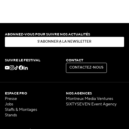
ABONNEZ-VOUS POUR SUIVRE NOS ACTUALITÉS
S
'
A
B
O
N
N
E
R
À
L
A
N
E
W
S
L
E
T
T
E
R
S
'
A
B
O
N
N
E
R
À
L
A
N
E
W
S
L
E
T
T
E
R
SUIVRE LE FESTIVAL
CONTACT
C
O
N
T
A
C
T
E
Z
-
N
O
U
S
C
O
N
T
A
C
T
E
Z
-
N
O
U
S
ESPACE PRO
NOS AGENCES
Presse
Montreux Media Ventures
Jobs
SIXTYSEVEN Event Agency
Staffs & Montages
Stands