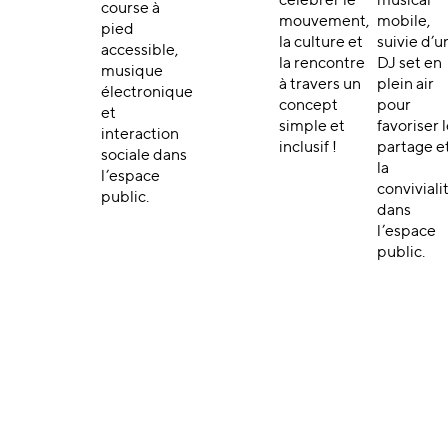
célébrer le
musical
course à
mouvement,
mobile,
pied
la culture et
suivie d’u
accessible,
la rencontre
DJ set en
musique
à travers un
plein air
électronique
concept
pour
et
simple et
favoriser 
interaction
inclusif !
partage e
sociale dans
la
l’espace
conviviali
public.
dans
l’espace
public.