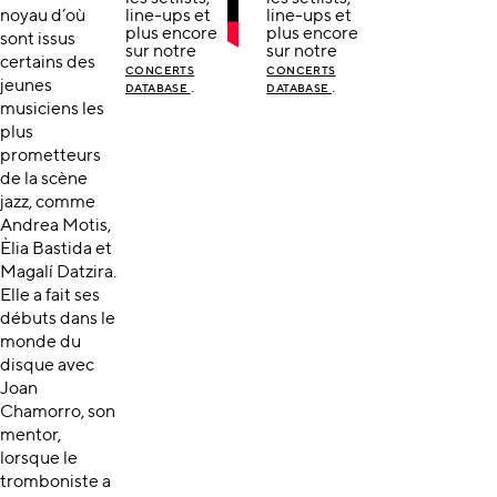
noyau d’où
line-ups et
line-ups et
plus encore
plus encore
sont issus
sur notre
sur notre
certains des
CONCERTS
CONCERTS
jeunes
.
.
DATABASE
DATABASE
musiciens les
plus
prometteurs
de la scène
jazz, comme
Andrea Motis,
Èlia Bastida et
Magalí Datzira.
Elle a fait ses
débuts dans le
monde du
disque avec
Joan
Chamorro, son
mentor,
lorsque le
tromboniste a