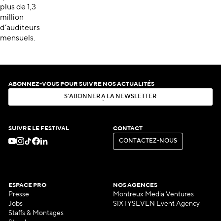
plus de 1,3
million
d’auditeurs
mensuels.
ABONNEZ-VOUS POUR SUIVRE NOS ACTUALITÉS
S
'
A
B
O
N
N
E
R
À
L
A
N
E
W
S
L
E
T
T
E
R
S
'
A
B
O
N
N
E
R
À
L
A
N
E
W
S
L
E
T
T
E
R
SUIVRE LE FESTIVAL
CONTACT
C
O
N
T
A
C
T
E
Z
-
N
O
U
S
C
O
N
T
A
C
T
E
Z
-
N
O
U
S
ESPACE PRO
NOS AGENCES
Presse
Montreux Media Ventures
Jobs
SIXTYSEVEN Event Agency
Staffs & Montages