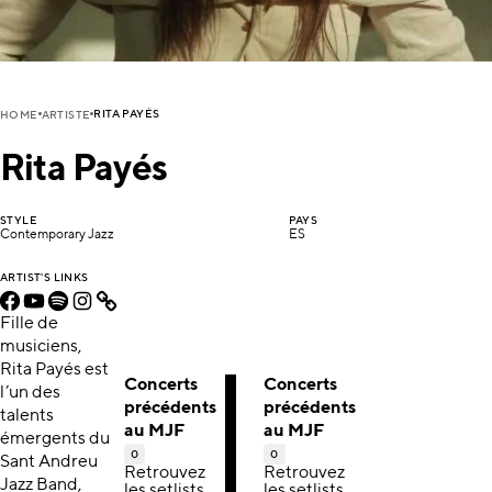
RITA PAYÉS
HOME
ARTISTE
Rita Payés
STYLE
PAYS
Contemporary Jazz
ES
ARTIST'S LINKS
Fille de
musiciens,
Rita Payés est
Concerts
Concerts
l’un des
précédents
précédents
talents
au MJF
au MJF
émergents du
0
0
Sant Andreu
Retrouvez
Retrouvez
Jazz Band,
les setlists,
les setlists,