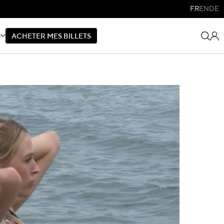
FR
EN
DE
S
A
C
H
E
T
E
R
M
E
S
B
I
L
L
E
T
S
A
C
H
E
T
E
R
M
E
S
B
I
L
L
E
T
S