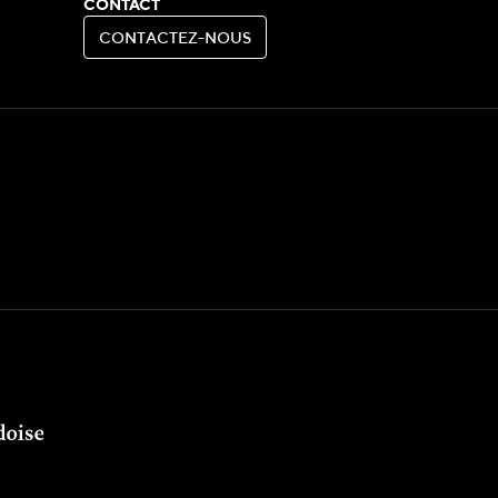
CONTACT
C
O
N
T
A
C
T
E
Z
-
N
O
U
S
C
O
N
T
A
C
T
E
Z
-
N
O
U
S