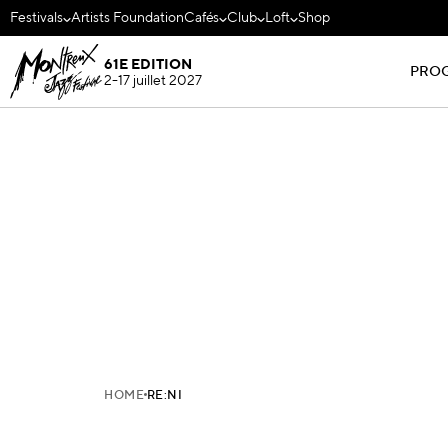
Festivals
Artists Foundation
Cafés
Club
Loft
Shop
61E EDITION
PRO
2-17 juillet 2027
HOME
RE:NI