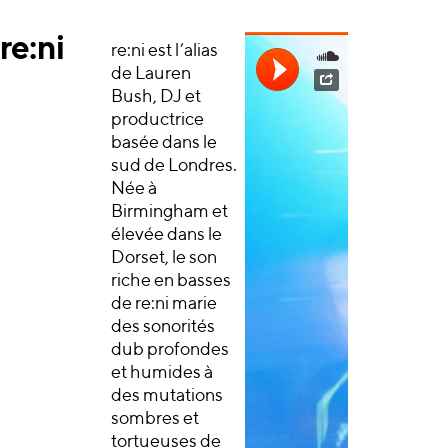
re:ni
re:ni est l’alias
de Lauren
Bush, DJ et
productrice
basée dans le
sud de Londres.
Née à
Birmingham et
élevée dans le
Dorset, le son
riche en basses
de re:ni marie
des sonorités
dub profondes
et humides à
des mutations
sombres et
tortueuses de