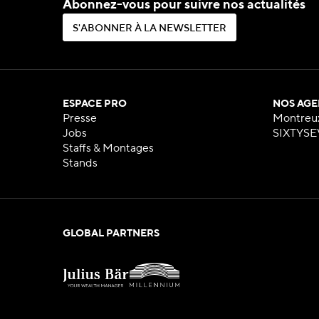
Abonnez-vous pour suivre nos actualités
S
'
A
B
O
N
N
E
R
À
L
A
N
E
W
S
L
E
T
T
E
R
S
'
A
B
O
N
N
E
R
À
L
A
N
E
W
S
L
E
T
T
E
R
ESPACE PRO
NOS AGE
Presse
Montreu
Jobs
SIXTYSE
Staffs & Montages
Stands
GLOBAL PARTNERS