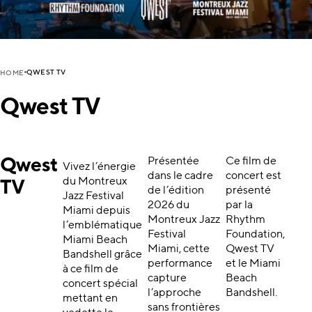
QWEST TV
HOME
Qwest TV
Qwest
Présentée
Ce film de
Vivez l’énergie
dans le cadre
concert est
du Montreux
TV
de l’édition
présenté
Jazz Festival
2026 du
par la
Miami depuis
Montreux Jazz
Rhythm
l’emblématique
Festival
Foundation,
Miami Beach
Miami, cette
Qwest TV
Bandshell grâce
performance
et le Miami
à ce film de
capture
Beach
concert spécial
l’approche
Bandshell.
mettant en
sans frontières