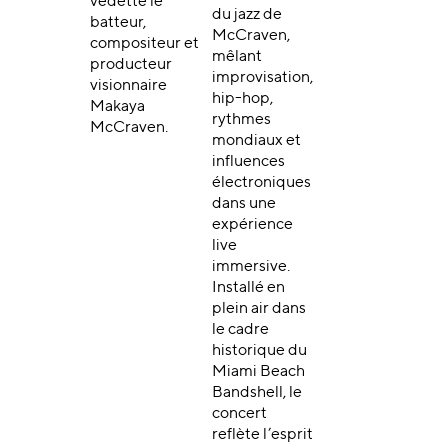
vedette le
du jazz de
batteur,
McCraven,
compositeur et
mêlant
producteur
improvisation,
visionnaire
hip-hop,
Makaya
rythmes
McCraven.
mondiaux et
influences
électroniques
dans une
expérience
live
immersive.
Installé en
plein air dans
le cadre
historique du
Miami Beach
Bandshell, le
concert
reflète l’esprit